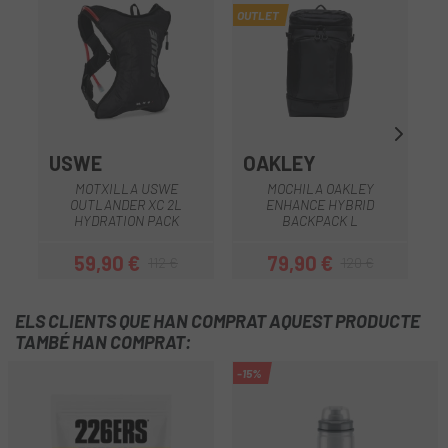
OUTLET
USWE
OAKLEY
MOTXILLA USWE
MOCHILA OAKLEY
OUTLANDER XC 2L
ENHANCE HYBRID
HYDRATION PACK
BACKPACK L
59,90 €
79,90 €
112 €
120 €
Preu
Preu regular
Preu
Preu regular
ELS CLIENTS QUE HAN COMPRAT AQUEST PRODUCTE
TAMBÉ HAN COMPRAT:
-15%