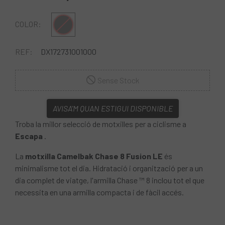
Gris negro
COLOR:
REF:
DX172731001000
Sense Stock
AVISA'M QUAN ESTIGUI DISPONIBLE
Troba la millor selecció de motxilles per a ciclisme a
Escapa
.
La
motxilla Camelbak Chase 8 Fusion LE
és
minimalisme tot el dia. Hidratació i organització per a un
dia complet de viatge, l'armilla Chase ™ 8 inclou tot el que
necessita en una armilla compacta i de fàcil accés.