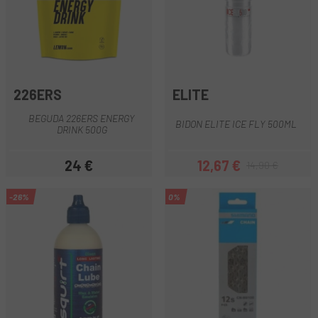
226ERS
ELITE
BEGUDA 226ERS ENERGY
BIDON ELITE ICE FLY 500ML
DRINK 500G
24 €
12,67 €
14,90 €
Preu
Preu
Preu regular
-26%
0%