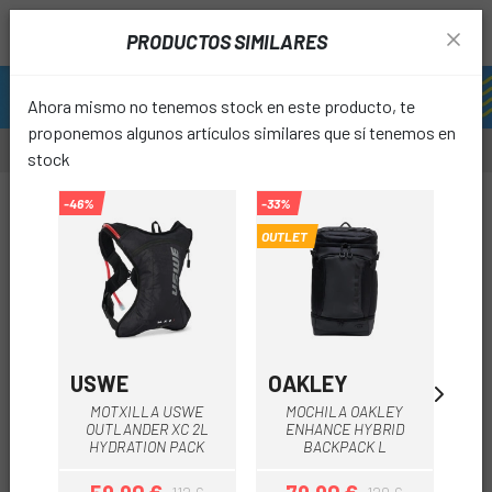
PRODUCTOS SIMILARES
Ahora mismo no tenemos stock en este producto, te
proponemos algunos artículos similares que sí tenemos en
stock
-20%
-46%
-33%
-20%
OUTLET
favori
USWE
OAKLEY
C
MOTXILLA USWE
MOCHILA OAKLEY
MO
OUTLANDER XC 2L
ENHANCE HYBRID
HYDRATION PACK
BACKPACK L