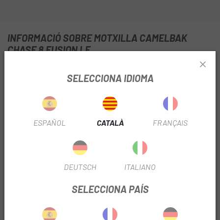
INFORMACIÓ SOBRE MOTXILLA CAMELBAK
CHASE 8 FUSION LE
FITXA DE PRODUCTE
SELECCIONA IDIOMA
TEMPORADA
2023
HIDRATACIÓ
Si
ESPAÑOL
CATALÀ
FRANÇAIS
INFORMACIÓ DEL PRODUCTE
DEUTSCH
ITALIANO
SELECCIONA PAÍS
CARACTERÍSTIQUES
- Malla de ventilació 3D