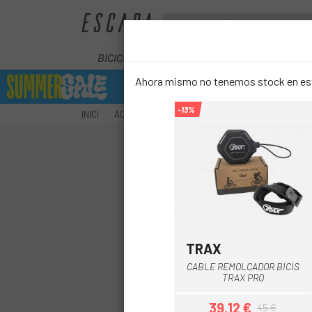
BICICLETES
ELÈCTRIQUES
COM
Ahora mismo no tenemos stock en este
-13%
INICI
ACCESSORIS
TRANSPORT
PORTA-BEBÈS
TRAX
Negre
CABLE REMOLCADOR BICIS
TRAX PRO
39,12 €
45 €