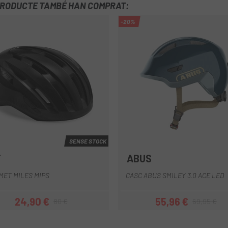
PRODUCTE TAMBÉ HAN COMPRAT:
-20%
SENSE STOCK
T
ABUS
Groc
Blanc
Negre
Rosa
Verd
Azul
Blanc
Lila
Negre M
Ver
MET MILES MIPS
CASC ABUS SMILEY 3.0 ACE LED
24,90 €
55,96 €
80 €
69,95 €
Preu
Preu regular
Preu
Preu regular