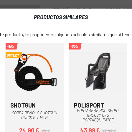
ATENCIÓ AL CLIENT
CITA TALLE
PRODUCTOS SIMILARES
PONENTS
RODES
ACCESSORIS
VESTUARI
 producto, te proponemos algunos artículos similares que sí ten
-58%
-30%
PORTABEBÈ BELLELLI LITTLE DUCK STANDARD
OUTLET
PORTABEBÈ 
favorite_border
DUCK STAN
55,99 €
PREU:
SHOTGUN
POLISPORT
Negre
Negre-Gris
PORTABEBÈ POLISPORT
CORDA REMOLC SHOTGUN
GROOVY CFS
Única
TALLA:
QUICK FIT MTB
PORTAEQUIPATGE
24,90 €
43,99 €
60 €
63,43 €