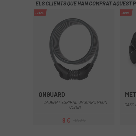
ELS CLIENTS QUE HAN COMPRAT AQUEST 
-24%
-68%
ONGUARD
ME
Groc
Blau
Blanc
Negre
Rosa
+1
CADENAT ESPIRAL ONGUARD NEON
CASC 
COMBI
9 €
11,99 €
Preu
Preu regular