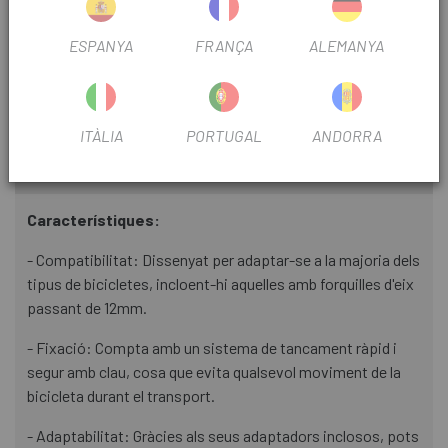
FITXA DE PRODUCTE
ESPANYA
FRANÇA
ALEMANYA
TEMPORADA
2023
ITÀLIA
PORTUGAL
ANDORRA
INFORMACIÓ DEL PRODUCTE
Característiques:
- Compatibilitat: Dissenyat per adaptar-se a la majoria dels
tipus de bicicletes, incloent-hi aquelles amb forquilles d'eix
passant de 12mm.
- Fixació: Compta amb un sistema de tancament ràpid i
segur amb clau, cosa que evita qualsevol moviment de la
bicicleta durant el transport.
- Adaptabilitat: Gràcies als seus adaptadors inclosos, pots