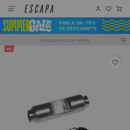
-5%
favori