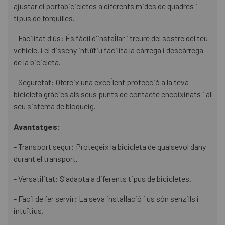
ajustar el portabicicletes a diferents mides de quadres i
tipus de forquilles.
- Facilitat d'ús: És fàcil d'instal·lar i treure del sostre del teu
vehicle, i el disseny intuïtiu facilita la càrrega i descàrrega
de la bicicleta.
- Seguretat: Ofereix una excel·lent protecció a la teva
bicicleta gràcies als seus punts de contacte encoixinats i al
seu sistema de bloqueig.
Avantatges:
- Transport segur: Protegeix la bicicleta de qualsevol dany
durant el transport.
- Versatilitat: S'adapta a diferents tipus de bicicletes.
- Fàcil de fer servir: La seva instal·lació i ús són senzills i
intuïtius.