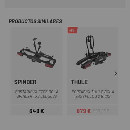
PRODUCTOS SIMILARES
-9%
-9
SPINDER
THULE
PORTABICICLETES BOLA
PORTABICI THULE BOLA
P
SPINDER TX2 LED 2026
EASYFOLD 3 2 BICIS
T
649 €
879 €
969,95 €
Preu
Preu
Preu regular