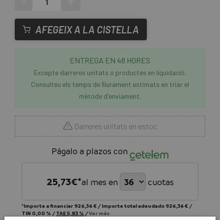
-
+
AFEGEIX A LA CISTELLA
ENTREGA EN 48 HORES
Excepte darreres unitats o productes en liquidació.
Consulteu els temps de lliurament estimats en triar el
mètode d'enviament.
Darreres unitats en estoc
Págalo a plazos con
25,73
€*
al mes en
cuotas
*Importe a financiar
926,36 €
/
Importe total adeudado
926,36 €
/
TIN
0,00 %
/
TAE
5,83 %
/
Ver más