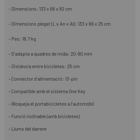
- Dimensions: 133 x 66 x 82 cm
- Dimensions plegat (L x An x Al): 133 x 66 x 25 cm
- Pes: 18.7 kg
- S'adapta a quadres de mida: 20-90 mm
- Distància entre bicicletes: 25 cm
- Connector d'alimentació: 13-pin
- Compatible amb el sistema One Key
- Bloqueja el portabicicletes a l'automòbil
- Funció inclinable (amb bicicletes)
- Llums del darrere