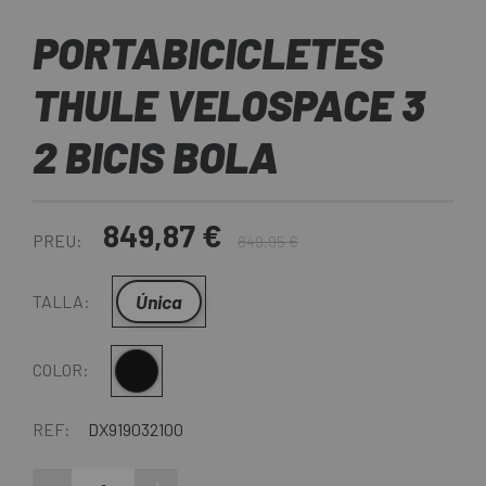
PORTABICICLETES
THULE VELOSPACE 3
2 BICIS BOLA
849,87 €
PREU:
849,95 €
Única
TALLA:
Multi
COLOR:
REF:
DX919032100