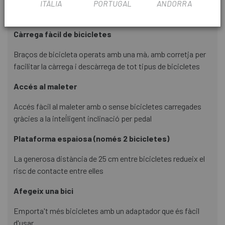
ITÀLIA
PORTUGAL
ANDORRA
Característiques principals
Càrrega fàcil de bicicletes
Braços de bicicleta operats amb una mà, amb corretja per
facilitar la càrrega i descàrrega de tot tipus de bicicletes
Accés al maleter
Accés fàcil al maleter amb o sense bicicletes carregades
gràcies a la intel·ligent inclinació per pedal
Plataforma espaiosa (només 2 bicicletes)
La generosa distància de 25 cm entre bicicletes redueix el
risc de contacte entre elles
Afegeix una bici
Emporta't més bicicletes amb un adaptador que és fàcil
d'usar