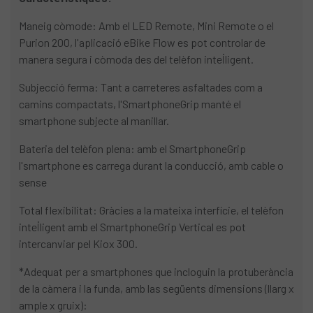
Maneig còmode: Amb el LED Remote, Mini Remote o el
Purion 200, l'aplicació eBike Flow es pot controlar de
manera segura i còmoda des del telèfon intel·ligent.
Subjecció ferma: Tant a carreteres asfaltades com a
camins compactats, l'SmartphoneGrip manté el
smartphone subjecte al manillar.
Bateria del telèfon plena: amb el SmartphoneGrip
l'smartphone es carrega durant la conducció, amb cable o
sense
Total flexibilitat: Gràcies a la mateixa interfície, el telèfon
intel·ligent amb el SmartphoneGrip Vertical es pot
intercanviar pel Kiox 300.
*Adequat per a smartphones que incloguin la protuberància
de la càmera i la funda, amb las següents dimensions (llarg x
ample x gruix):