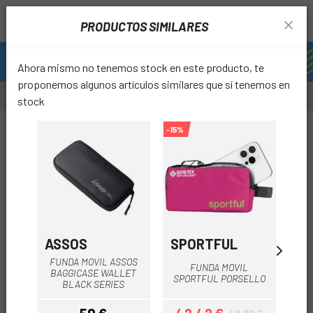
PRODUCTOS SIMILARES
Ahora mismo no tenemos stock en este producto, te
proponemos algunos artículos similares que sí tenemos en
stock
-15%
-96%
favori
ASSOS
SPORTFUL
T
FUNDA MOVIL ASSOS
FUNDA MOVIL
WEA
BAGGICASE WALLET
SPORTFUL PORSELLO
IP
BLACK SERIES