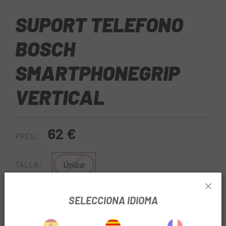
SUPORT TELEFONO
BOSCH
SMARTPHONEGRIP
VERTICAL
62 €
PREU:
Única
TALLA:
Negre
COLOR:
SELECCIONA IDIOMA
REF:
DX13EB13100019