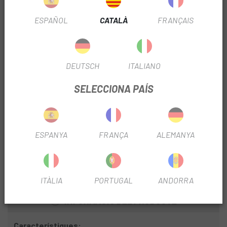
ESPAÑOL
CATALÀ
FRANÇAIS
Sense Stock
AVISA'M QUAN ESTIGUI DISPONIBLE
DEUTSCH
ITALIANO
Amb el
Suport Telèfon Bosch SmartphoneGrip
Vertical
que et presentem a
Escapa
converteix el telèfon
SELECCIONA PAÍS
intel·ligent en una pantalla d'eBike en format vertical .
ESPANYA
FRANÇA
ALEMANYA
INFORMACIÓ SOBRE SUPORT TELEFONO BOSCH
SMARTPHONEGRIP VERTICAL
ITÀLIA
PORTUGAL
ANDORRA
INFORMACIÓ DEL PRODUCTE
Característiques: