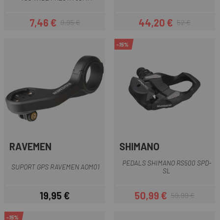
7,46 €
44,20 €
9,95 €
52 €
Preu
Preu regular
Preu
Preu regular
-15%
RAVEMEN
SHIMANO
PEDALS SHIMANO RS500 SPD-
SUPORT GPS RAVEMEN AOM01
SL
19,95 €
50,99 €
59,99 €
Preu
Preu
Preu regular
-15%