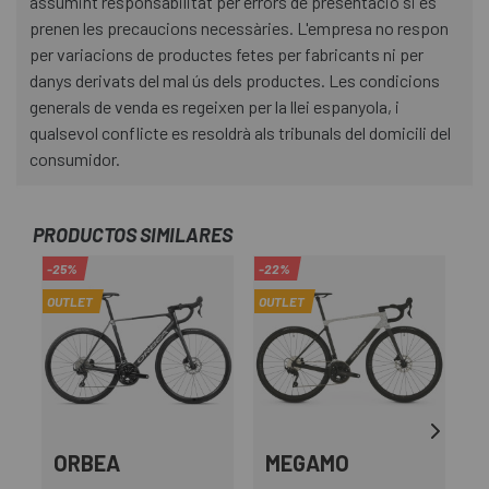
assumint responsabilitat per errors de presentació si es
prenen les precaucions necessàries. L'empresa no respon
per variacions de productes fetes per fabricants ni per
danys derivats del mal ús dels productes. Les condicions
generals de venda es regeixen per la llei espanyola, i
qualsevol conflicte es resoldrà als tribunals del domicili del
consumidor.
PRODUCTOS SIMILARES
-25%
-22%
-1
OUTLET
OUTLET
OU
ORBEA
MEGAMO
L