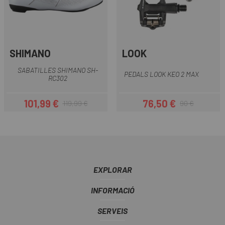
SHIMANO
LOOK
SABATILLES SHIMANO SH-
PEDALS LOOK KEO 2 MAX
RC302
101,99 €
76,50 €
119,99 €
90 €
Preu
Preu regular
Preu
Preu regular
EXPLORAR
INFORMACIÓ
SERVEIS