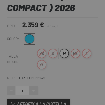
COMPACT ) 2026
2.359 €
PREU:
3.374,00 €
Blau
COLOR:
XS
S
M
ML
L
TALLA
QUADRE:
XL
REF:
DY311096056245
-
+
AFEGEIX A LA CISTELLA