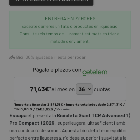
ENTREGA EN 72 HORES
Excepte darreres unitats o productes en liquidació.
Consulteu els temps de lliurament estimats en triar el
mètode d'enviament.
Bici 100% ajustada i llesta per rodar
Págalo a plazos con
71,43
€*
al mes en
cuotas
*Importe a financiar
2.571,31 €
/
Importe total adeudado
2.571,31 €
/
TIN
0,00 %
/
TAE
5,83 %
/
Ver más
Escapa
et presenta la
Bicicleta Giant TCR Advanced 1 (
Pro Compact ) 2026
, superlleugera, ultraeficient i amb
una conducció de somni. Aquesta bicicleta té un equilibri
perfecte entre lleugeresa, rigidesa superior i suavitat a la