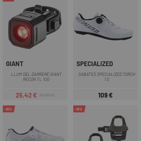
GIANT
SPECIALIZED
LLUM DEL DARRERE GIANT
SABATES SPECIALIZED TORCH
RECON TL 100
1.0
25,42 €
109 €
29,90 €
Preu
Preu regular
Preu
-15%
-15%