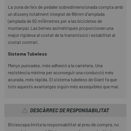
La zona de l'eix de pedaler sobredimensionada compta amb
un disseny totalment integrat de 86mm d'amplada
(amplada de 92 mil·límetres per a las bicicletes de
muntanya). Las beines asimètriques proporcionen una
major rigidesa al costat de la transmissió i estabilitat al
costat contrari.
Sistema Tubeless
Menys punxades, més adhesió a la carretera. Una
resistència mínima per aconseguir una conducció més
acurada, més ràpida. El sistema tubeless de Giant fa que
tots aquests avantatges siguin més assequibles que mai.
DESCÀRREC DE RESPONSABILITAT
Biciescapa limita la responsabilitat al preu de compra, no