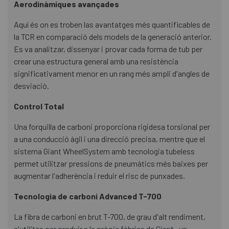
Aerodinàmiques avançades
Aquí és on es troben las avantatges més quantificables de
la TCR en comparació dels models de la generació anterior.
Es va analitzar, dissenyar i provar cada forma de tub per
crear una estructura general amb una resistència
significativament menor en un rang més ampli d'angles de
desviació.
Control Total
Una forquilla de carboni proporciona rigidesa torsional per
a una conducció àgil i una direcció precisa, mentre que el
sistema Giant WheelSystem amb tecnologia tubeless
permet utilitzar pressions de pneumàtics més baixes per
augmentar l'adherència i reduir el risc de punxades.
Tecnologia de carboni Advanced T-700
La fibra de carboni en brut T-700, de grau d'alt rendiment,
s'utilitza per produir a la pròpia fàbrica de Giant , un