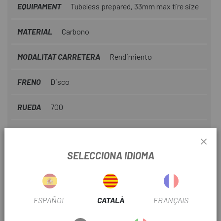
EQUIPAMENT
Tubeless prepared, 33mm max tire size
MATERIAL
Carbono
MODALITAT CARRETERA
Rendimiento
FRENO
Disco
RUEDA
700
Nº PIÑONES
12V
SELECCIONA IDIOMA
OUTLET
Si
TIPUS TRANSMISSIÓ
Electrònica
ESPAÑOL
CATALÀ
FRANÇAIS
Nº PLATS
2