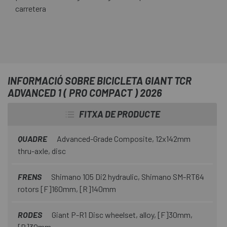
carretera
INFORMACIÓ SOBRE BICICLETA GIANT TCR
ADVANCED 1 ( PRO COMPACT ) 2026
FITXA DE PRODUCTE
QUADRE
Advanced-Grade Composite, 12x142mm
thru-axle, disc
FRENS
Shimano 105 Di2 hydraulic, Shimano SM-RT64
rotors [F]160mm, [R]140mm
RODES
Giant P-R1 Disc wheelset, alloy, [F]30mm,
[R]30mm