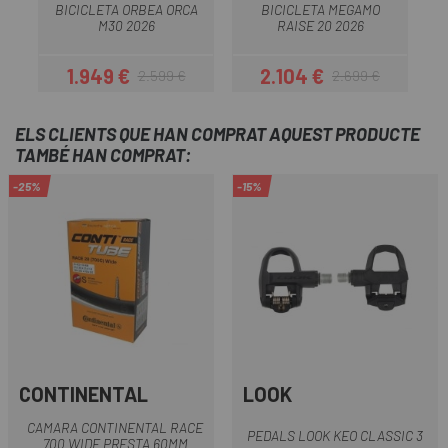
BICICLETA ORBEA ORCA
BICICLETA MEGAMO
M30 2026
RAISE 20 2026
1.949 €
2.104 €
2.599 €
2.699 €
Preu
Preu regular
Preu
Preu regular
ELS CLIENTS QUE HAN COMPRAT AQUEST PRODUCTE
TAMBÉ HAN COMPRAT:
-25%
-15%
CONTINENTAL
LOOK
CAMARA CONTINENTAL RACE
PEDALS LOOK KEO CLASSIC 3
700 WIDE PRESTA 60MM