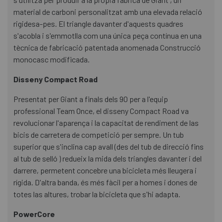
material de carboni personalitzat amb una elevada relació
rigidesa-pes. El triangle davanter d'aquests quadres
s'acobla i s'emmotlla com una única peça contínua en una
tècnica de fabricació patentada anomenada Construcció
monocasc modificada.
Disseny Compact Road
Presentat per Giant a finals dels 90 per a l'equip
professional Team Once, el disseny Compact Road va
revolucionar l'aparença i la capacitat de rendiment de las
bicis de carretera de competició per sempre. Un tub
superior que s'inclina cap avall (des del tub de direcció fins
al tub de selló ) redueix la mida dels triangles davanter i del
darrere, permetent concebre una bicicleta més lleugera i
rígida. D'altra banda, és més fàcil per a homes i dones de
totes las altures, trobar la bicicleta que s'hi adapta.
PowerCore