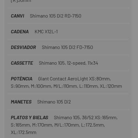
CANVI
Shimano 105 Di2 RD-7150
CADENA
KMC X12L-1
DESVIADOR
Shimano 105 Di2 FD-7150
CASSETTE
Shimano 105, 12-speed, 11x34
POTÈNCIA
Giant Contact AeroLight XS:80mm,
S:90mm, M:100mm, M/L:110mm, L:110mm, XL:120mm
MANETES
Shimano 105 Di2
PLATOS Y BIELAS
Shimano 105, 36/52 XS:165mm,
S:165mm, M:170mm, M/L:170mm, L:172.5mm,
XL:172.5mm