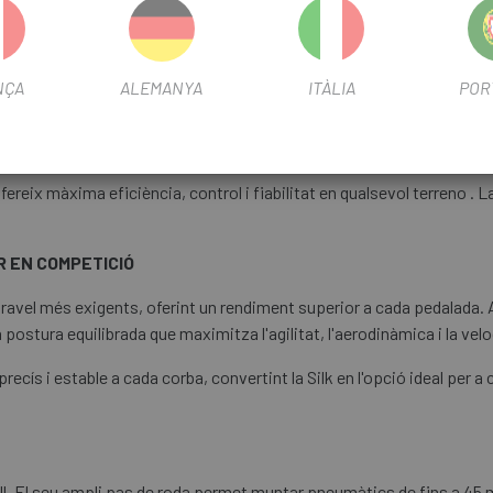
andlebar Full New Carbon Gravel Racing Handlebar Full Integra
size 90 x 360 x 410 mm / L si 110 x 380 x 430
NÇA
ALEMANYA
ITÀLIA
POR
on Seat Post/XS, S size 350 mm/M, L size 400 mm/XL size 45
reix màxima eficiència, control i fiabilitat en qualsevol terreno . La 
R EN COMPETICIÓ
avel més exigents, oferint un rendiment superior a cada pedalada. 
ostura equilibrada que maximitza l'agilitat, l'aerodinàmica i la veloc
ís i estable a cada corba, convertint la Silk en l'opció ideal per a 
vell. El seu ampli pas de roda permet muntar pneumàtics de fins a 45