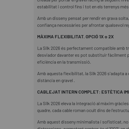
estabilitat i control fins i tot en els terrenys mé
Amb un disseny pensat per rendir en grava solta, 
confiança necessàries per afrontar qualsevol re
MÀXIMA FLEXIBILITAT. OPCIÓ 1X o 2X
La Silk 2026 és perfectament compatible amb tran
desviador davanter es pot substituir fàcilment p
eficiència en la transmissió.
Amb aquesta flexibilitat, la Silk 2026 s'adapta a
distància en gravel .
CABLEJAT INTERN COMPLET: ESTÈTICA I
La Silk 2026 eleva la integració al màxim gràcies 
quadre, cada cable roman ocult dins de l'estructu
Amb aquest disseny minimalista i sofisticat, n
distraccions, permetent centrar-te al 100% en e