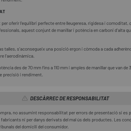
RAT
per oferir l'equilibri perfecte entre lleugeresa, rigidesa i comoditat, q
essionals, aquest conjunt de manillar i potència en carboni d'alta q
 talles, s'aconsegueix una posició ergon i còmoda a cada adherència
re l'aerodinàmica.
potència des de 70 mm fins a 110 mm i amples de manillar que van de 
e precisió i rendiment.
DESCÀRREC DE RESPONSABILITAT
 compra, no assumint responsabilitat per errors de presentació si es
fabricants ni per danys derivats del mal ús dels productes. Les condi
ribunals del domicili del consumidor.