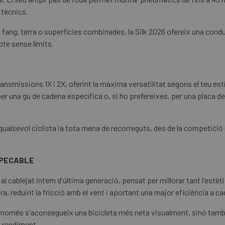
s tècnics.
fang, terra o superfícies combinades, la Silk 2026 ofereix una conduc
pte sense límits.
smissions 1X i 2X, oferint la màxima versatilitat segons el teu estil
er una gu de cadena específica o, si ho prefereixes, per una placa de
 qualsevol ciclista ia tota mena de recorreguts, des de la competició
MPECABLE
al cablejat intern d'última generació, pensat per millorar tant l'estèt
ra, reduint la fricció amb el vent i aportant una major eficiència a c
o només s'aconsegueix una bicicleta més neta visualment, sinó tam
l rendiment.