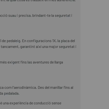
ció suau i precisa, brindant-te la seguretat i
 de pedaleig. En configuracions 1X, la placa del
 tancament, garantint així una major seguretat i
 més exigent fins las aventures de llarga
ica com l'aerodinàmica. Des del manillar fins al
ada pedalada.
bé una experiència de conducció sense