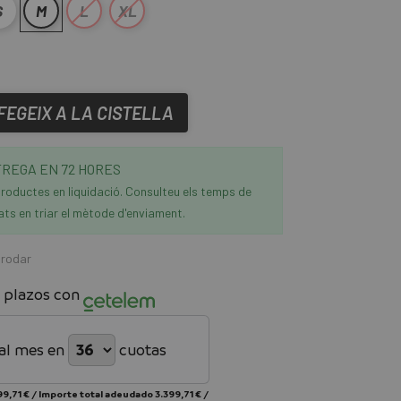
S
M
L
XL
FEGEIX A LA CISTELLA
REGA EN 72 HORES
roductes en liquidació. Consulteu els temps de
ats en triar el mètode d'enviament.
 rodar
 plazos con
al mes en
cuotas
99,71 €
/
Importe total adeudado
3.399,71 €
/