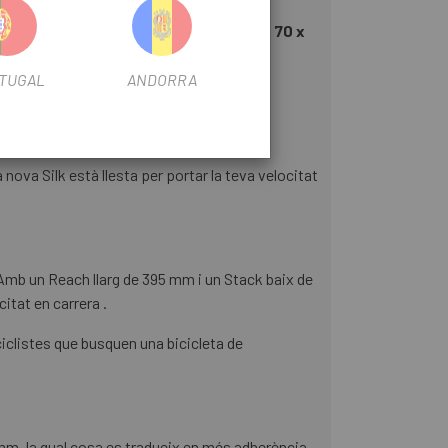
tted Internal Cable Routing / XS size 70 x
TUGAL
ANDORRA
0 mm
nova Silk està llesta per portar la teva velocitat
Amb un Reach llarg de 395 mm i un Stack baix de
itat en carrera .
ciclistes que busquen una bicicleta de
 mm, la qual cosa es tradueix en més adherència,