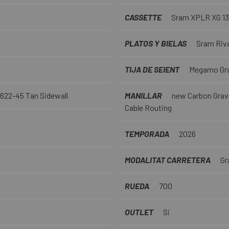
CASSETTE
Sram XPLR XG 13
PLATOS Y BIELAS
Sram Riva
TIJA DE SEIENT
Megamo Gra
c 622-45 Tan Sidewall
MANILLAR
new Carbon Gravel
Cable Routing
TEMPORADA
2026
MODALITAT CARRETERA
Gr
RUEDA
700
OUTLET
Si