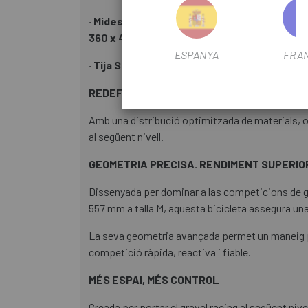
· Mides Manillar New Carbon Gravel Racing H
360 x 410 mm / S size 80 x 360 x 410 mm / M 
ESPANYA
FRA
· Tija Selló Megamo Gravel Advanced Carb
REDEFININT EL RENDIMENT
Amb una distribució optimitzada de materials, ofe
al següent nivell.
GEOMETRIA PRECISA. RENDIMENT SUPERIO
Dissenyada per dominar a las competicions de gr
557 mm a talla M, aquesta bicicleta assegura una p
La seva geometria avançada permet un maneig prec
competició ràpida, reactiva i fiable.
MÉS ESPAI, MÉS CONTROL
Creada per portar el gravel racing al següent ni