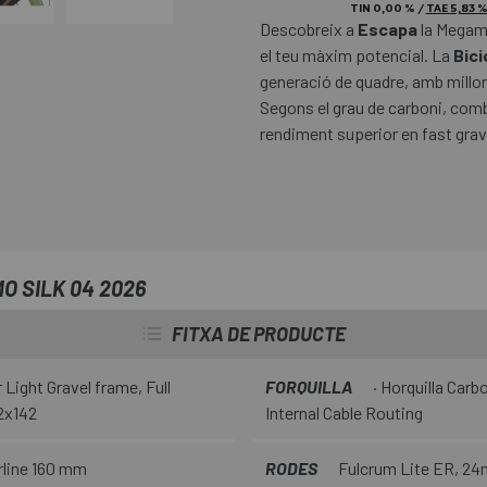
TIN
0,00 %
/
TAE
5,83 
Descobreix a
Escapa
la Megamo 
el teu màxim potencial. La
Bici
generació de quadre, amb millore
Segons el grau de carboni, combin
rendiment superior en fast grave
O SILK 04 2026
FITXA DE PRODUCTE
ight Gravel frame, Full
FORQUILLA
· Horquilla Car
12x142
Internal Cable Routing
rline 160 mm
RODES
Fulcrum Lite ER, 24