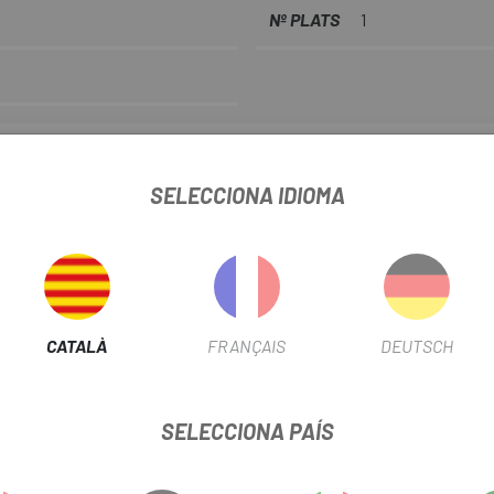
Nº PLATS
1
INFORMACIÓ DEL PRODUCTE
SELECCIONA IDIOMA
ight Gravel frame, Full Internal Cable Routing
Gravel fork, Full Internal Cable Routing
CATALÀ
FRANÇAIS
DEUTSCH
eady
SELECCIONA PAÍS
sic
70 mm / M, L size 172,5 mm / XL size 175 mm