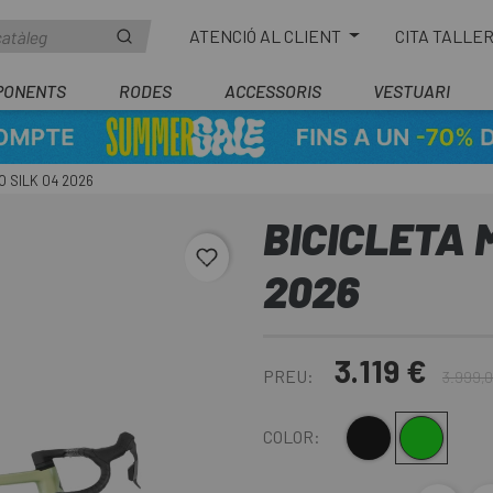
ATENCIÓ AL CLIENT
CITA TALLE
PONENTS
RODES
ACCESSORIS
VESTUARI
 SILK 04 2026
BICICLETA 
favorite_border
2026
3.119 €
PREU:
3.999,
Negre
Verd
COLOR: