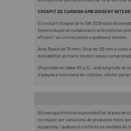
COCKPIT DE CARBONI AMB DISSENY INTEG
El cockpit integrat de la Silk 2026 està dissenyat 
Desenvolupat en col·laboració amb ciclistes prof
eficient i un control precís a qualsevol terreno .
Amb Reach de 75 mm i Drop de 125 mm a totes las
d'estabilitat en trams tècnics sense compromet
Disponible en talles XS a XL, amb longituds de 
s'adapta a tota mena de ciclistes, oferint sempr
Biciescapa limita la responsabilitat al preu de
no respon per variacions de productes fetes per 
espanyola, i qualsevol conflicte es resoldrà als t