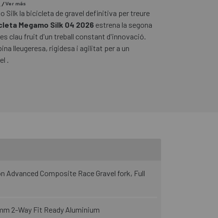
%
/
Ver más
Silk la bicicleta de gravel definitiva per treure
cleta Megamo Silk 04 2026
estrena la segona
s clau fruit d'un treball constant d'innovació.
a lleugeresa, rigidesa i agilitat per a un
l .
bon Advanced Composite Race Gravel fork, Full
mm 2-Way Fit Ready Aluminium