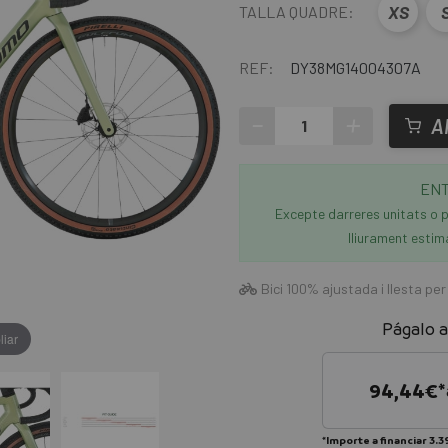
XS
TALLA QUADRE:
REF:
DY38MG14004307A
-
+
A
ENT
Excepte darreres unitats o p
lliurament estim
Bici 100% ajustada i llesta per
Págalo a
liar
94,44
€*
*Importe a financiar
3.3