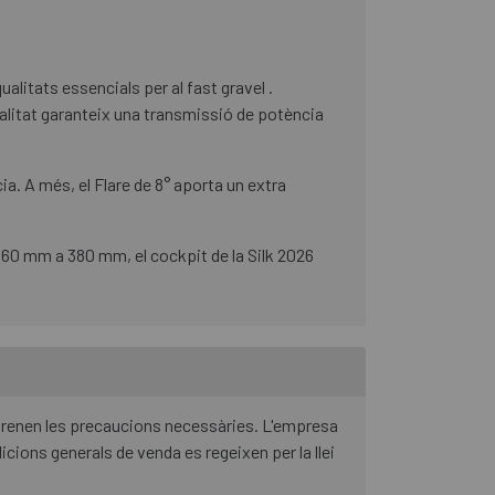
ualitats essencials per al fast gravel .
ualitat garanteix una transmissió de potència
. A més, el Flare de 8° aporta un extra
360 mm a 380 mm, el cockpit de la Silk 2026
 prenen les precaucions necessàries. L'empresa
cions generals de venda es regeixen per la llei