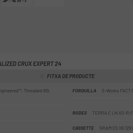
rendiment. Una bici súper lleug
us proporcionaran una comodita
bé i vola en terrenys trencats.
ALIZED CRUX EXPERT 24
FITXA DE PRODUCTE
Engineered™, Threaded BB,
FORQUILLA
S-Works FACT Ca
RODES
TERRA C LN XD-R;
CASSETTE
SRAM CS XG 1251