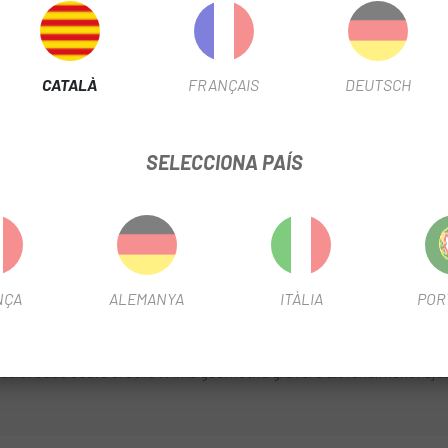
AMPLE BUJE
12x142
CATALÀ
FRANÇAIS
DEUTSCH
INFORMACIÓ DEL PRODUCTE
del món, amb una capacitat de pas de roda excepcional per als pneum
SELECCIONA PAÍS
 rendiment en gravel, és un tiquet de només anada a la màxima expr
isc hidràulic SRAM Rival eTap AXS intuïtiu i de canvis nítids, rodes
Ready que s'agafen fins i tot en els terrenys més difícils.
10r.
Els avenços revolucionaris de l'Aethos, la bicicleta més lleugera de
NÇA
ALEMANYA
ITÀLIA
POR
ta sobre terrenys de més trencats i pesa menys que una ampolla plena
es.
Més espai lliure significa més capacitat.
Amb espai lliure per a lla
dals.
Suau sobre el selló
.
Amb geometria gravel d'alt rendiment i aju