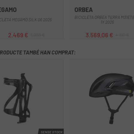
EGAMO
ORBEA
Negre
Verd
Marró
Verd-Lila
Gris Claro
BICICLETA ORBEA TERRA M31ET
ICLETA MEGAMO SILK 06 2026
1X 2026
2.469 €
3.569,06 €
3.299 €
4.199 €
Preu
Preu regular
Preu
Preu regular
PRODUCTE TAMBÉ HAN COMPRAT:
SENSE STOCK