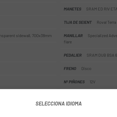
MANETES
SRAM ED RIV ETA
TIJA DE SEIENT
Roval Terra
ransparent sidewall, 700x38mm
MANILLAR
Specialized Adve
flare
PEDALIER
SRAM DUB BSA 6
FRENO
Disco
Nº PIÑONES
12V
TIPUS TRANSMISSIÓ
Electr
SELECCIONA IDIOMA
TIPUS DE COBERTA
Tubeles