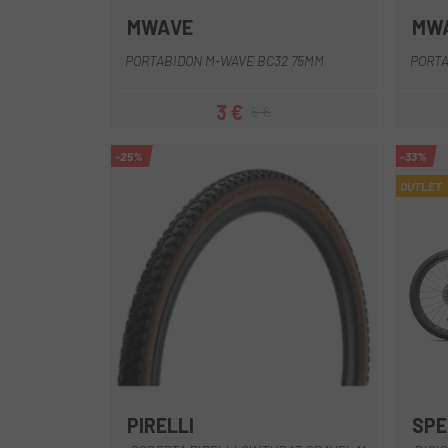
MWAVE
MW
Negre
PORTABIDON M-WAVE BC32 75MM
PORTA
3 €
5 €
Preu
Preu regular
-25%
-33%
OUTLET
PIRELLI
SPE
Marró
Marron