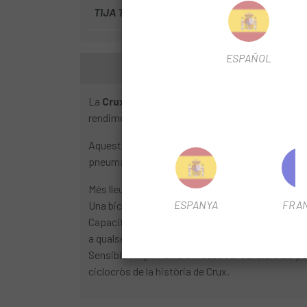
TIJA TELESCÒPICA
No
ESPAÑOL
La
Crux
és la bicicleta de gravel més lleugera 
rendiment.
No és només la màxima expressió del
Aquesta Crux Expert ve equipada amb un grup de d
pneumàtics Pathfinder Pro de 700 x 38 mm 2Bliss 
Més lleuger:
el quadre S-Works 12r 725g i 825g el 
ESPANYA
FRA
Una bicicleta gravel que puja com un somni, flo
Capacitat: 47c/650b x 2.1” espai lliure per a llant
a qualsevol lloc que puguis imaginar.
Sensible
: Àgil, flexible i reactiva.
Sensible als pe
ciclocròs de la història de Crux.