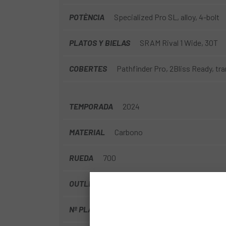
POTÈNCIA
Specialized Pro SL, alloy, 4-bolt
PLATOS Y BIELAS
SRAM Rival 1 Wide, 30T
COBERTES
Pathfinder Pro, 2Bliss Ready, t
TEMPORADA
2024
MATERIAL
Carbono
RUEDA
700
OUTLET
Si
Nº PLATS
1