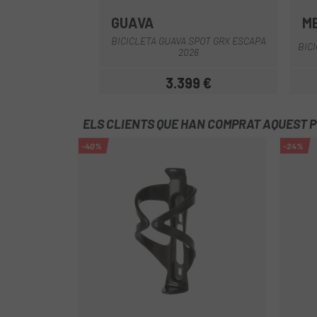
GUAVA
M
Blanc-Verd
BICICLETA GUAVA SPOT GRX ESCAPA
BIC
2026
3.399 €
Preu
ELS CLIENTS QUE HAN COMPRAT AQUEST 
-40%
-24%