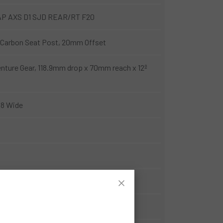
P AXS D1 SJD REAR/RT F20
 Carbon Seat Post, 20mm Offset
nture Gear, 118.9mm drop x 70mm reach x 12º
8 Wide
ònica
s