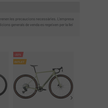
 prenen les precaucions necessàries. L'empresa
cions generals de venda es regeixen per la llei
-22%
-25%
OUTLET
OUTLET