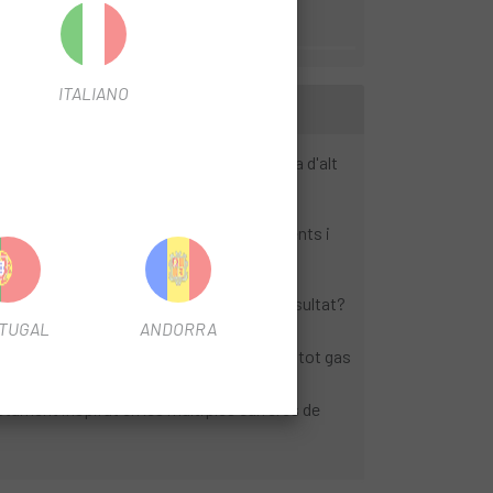
ITALIANO
àtics més amples i una geometria de grava d'alt
essió del gravel.
 Roval Terra C Disc increïblement resistents i
 la història, s'han aplicat a la Crux.
El resultat?
TUGAL
ANDORRA
 al teu portabidó.
ntes a nivell de Diverge, la Crux et porta a tot gas
stament inspirat en les múltiples carreres de