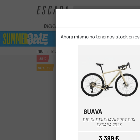
BICICLETES
ELÈCTRIQUES
COM
Ahora mismo no tenemos stock en este
INICI
BICICLETES
GRAVEL-CX
BICICLETA SPECIA
-36%
OUTLET
GUAVA
Blanc-Verd
BICICLETA GUAVA SPOT GRX
ESCAPA 2026
3.399 €