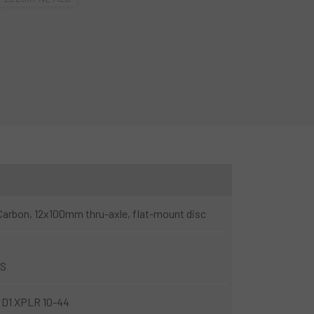
era amb pas de roda de fins a 47c/650b x 2.1 que
t excepcional. Amb ella aniràs ràpid, puja molt
rbon, 12x100mm thru-axle, flat-mount disc
FS
 D1 XPLR 10-44