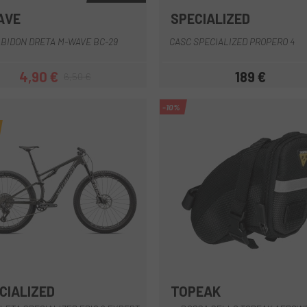
AVE
SPECIALIZED
Negre
Blau
Blau Clar
Blau Fosc
Blanc
Bron
+2
BIDON DRETA M-WAVE BC-29
CASC SPECIALIZED PROPERO 4
4,90 €
189 €
6,50 €
Preu
Preu regular
Preu
-10%
CIALIZED
TOPEAK
Negre-Blanc
Negre