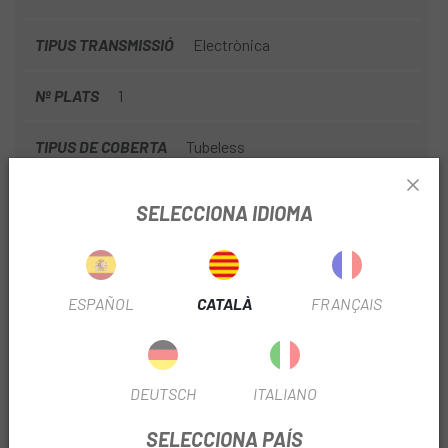
TIPUS TRANSMISSIÓ
Electrònica
Nº PLATS
1
TIPUS DE COBERTA
Tubeless
AMPLE BARRA
34
SELECCIONA IDIOMA
RECORREGUT SUSPENSIÓ
120
TIJA TELESCÒPICA
Si
ESPAÑOL
CATALÀ
FRANÇAIS
TIPUS TIJA TELESCÒPICA
Cableado interno
DEUTSCH
ITALIANO
AMPLE BUJE
110 Boost
SELECCIONA PAÍS