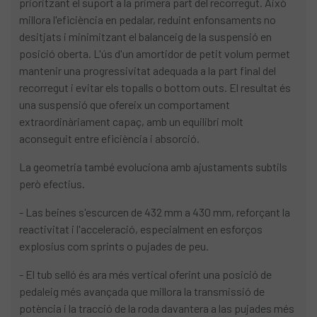
prioritzant el suport a la primera part del recorregut. Això
millora l'eficiència en pedalar, reduint enfonsaments no
desitjats i minimitzant el balanceig de la suspensió en
posició oberta. L'ús d'un amortidor de petit volum permet
mantenir una progressivitat adequada a la part final del
recorregut i evitar els topalls o bottom outs. El resultat és
una suspensió que ofereix un comportament
extraordinàriament capaç, amb un equilibri molt
aconseguit entre eficiència i absorció.
La geometria també evoluciona amb ajustaments subtils
però efectius.
- Las beines s'escurcen de 432 mm a 430 mm, reforçant la
reactivitat i l'acceleració, especialment en esforços
explosius com sprints o pujades de peu.
- El tub selló és ara més vertical oferint una posició de
pedaleig més avançada que millora la transmissió de
potència i la tracció de la roda davantera a las pujades més