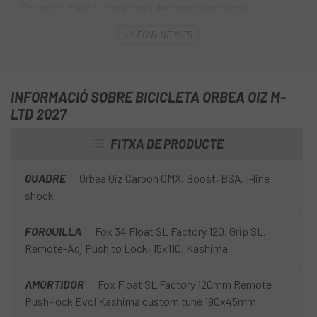
Country i Marató, combinant lleugeresa extrema,
eficiència de pedaleig i una capacitat sorprenent en
LLEGIR-NE MÉS
terrenys tècnics. Amb un quadre completament
redissenyat després de 3 anys de desenvolupament, l' Oiz
evoluciona cap al XC modern, on la velocitat no només
depèn de pujar ràpidament, sinó també de baixar amb
INFORMACIÓ SOBRE BICICLETA ORBEA OIZ M-
control i mantenir el ritme en qualsevol terreno .
LTD 2027
FITXA DE PRODUCTE
QUADRE
Orbea Oiz Carbon OMX, Boost, BSA, I-line
shock
FORQUILLA
Fox 34 Float SL Factory 120, Grip SL,
Remote-Adj Push to Lock, 15x110, Kashima
AMORTIDOR
Fox Float SL Factory 120mm Remote
Push-lock Evol Kashima custom tune 190x45mm