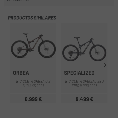
PRODUCTOS SIMILARES
-3
OU
ORBEA
SPECIALIZED
S
BICICLETA ORBEA OIZ
BICICLETA SPECIALIZED
B
M10 AXS 2027
EPIC 9 PRO 2027
6.999 €
9.499 €
Preu
Preu