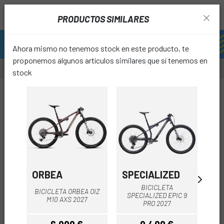
PRODUCTOS SIMILARES
Ahora mismo no tenemos stock en este producto, te
proponemos algunos artículos similares que sí tenemos en
stock
-35%
OUTL
favori
ORBEA
SPECIALIZED
SP
BICICLETA
BICICLETA ORBEA OIZ
SPECIALIZED EPIC 9
SP
M10 AXS 2027
PRO 2027