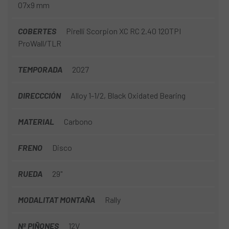
O7x9 mm
COBERTES
Pirelli Scorpion XC RC 2.40 120TPI
ProWall/TLR
TEMPORADA
2027
DIRECCCIÓN
Alloy 1-1/2, Black Oxidated Bearing
MATERIAL
Carbono
FRENO
Disco
RUEDA
29"
MODALITAT MONTAÑA
Rally
Nº PIÑONES
12V