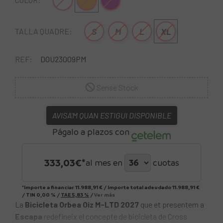
Blanc
Marró-Taronja
Lila-Negro
S
M
L
XL
TALLA QUADRE:
REF:
DOU23009PM
Sense Stock
AVISA'M QUAN ESTIGUI DISPONIBLE
Págalo a plazos con
333,03
€*
al mes en
cuotas
*Importe a financiar
11.988,91 €
/
Importe total adeudado
11.988,91 €
/
TIN
0,00 %
/
TAE
5,83 %
/
Ver más
La
Bicicleta Orbea Oiz M-LTD 2027
que et presentem a
Escapa
redefineix el concepte de bicicleta de Cross