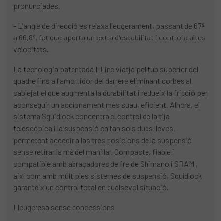
pronunciades.
- L'angle de direcció es relaxa lleugerament, passant de 67º
a 66,8º, fet que aporta un extra d'estabilitat i control a altes
velocitats.
La tecnologia patentada I-Line viatja pel tub superior del
quadre fins a l'amortidor del darrere eliminant corbes al
cablejat el que augmenta la durabilitat i redueix la fricció per
aconseguir un accionament més suau, eficient. Alhora, el
sistema Squidlock concentra el control de la tija
telescòpica i la suspensió en tan sols dues lleves,
permetent accedir a las tres posicions de la suspensió
sense retirar la mà del manillar. Compacte, fiable i
compatible amb abraçadores de fre de Shimano i SRAM ,
així com amb múltiples sistemes de suspensió, Squidlock
garanteix un control total en qualsevol situació.
Lleugeresa sense concessions