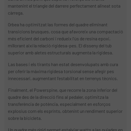
mantenint el triangle del darrere perfectament alineat sota
càrrega.
Orbea ha optimitzat las formes del quadre eliminant
transicions brusques, cosa que afavoreix una compactació
més eficient del carboni i redueix l'ús de resina epoxi,
millorant així la relació rigidesa-pes. El disseny del tub
superior amb aletes estructurals augmenta la rigidesa.
Las bases i els tirants han estat desenvolupats amb cura
per oferir la màxima rigidesa torsional sense afegir pes
innecessari, augmentant l'estabilitat en terrenys tècnics.
Finalment, el Powerspine, que recorre la zona inferior del
quadre des de la direcció fins al pedaler, optimitza la
transferència de potència, especialment en esforços
explosius com els esprints, obtenint un rendiment superior
sobre la bicicleta.
Un quadre més rígid permet estalviar watts a las pujades en