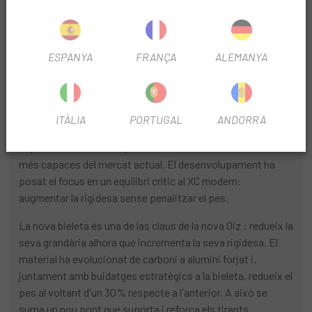
INFORMACIÓ DEL PRODUCTE
ESPANYA
FRANÇA
ALEMANYA
RENDIMENT DE COMPETICIÓ
Rigidesa optimitzada
Tres anys de treball han donat forma a un quadre
ITÀLIA
PORTUGAL
ANDORRA
completament nou, amb un objectiu clar: millorar cada
aspecte del rendiment per construir una de las bicicletes
més capaces del mercat actual. El desenvolupament ha
posat el focus en un equilibri crític al XC modern:
augmentar la rigidesa sense penalitzar el pes.
La nova bieleta és una de las claus de la nova Oiz : redueix la
seva grandària alhora que incrementa la seva rigidesa. El
material ha evolucionat de carboni a alumini forjat i,
juntament amb buidatges estratègics a la bieleta, redueix el
pes al voltant d'un 30% respecte a l'anterior. A això se
suma un nou pont que suporta i reforça els tirants