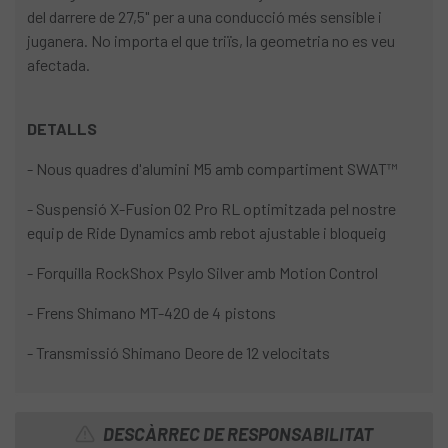
del darrere de 27,5" per a una conducció més sensible i
juganera. No importa el que triïs, la geometria no es veu
afectada.
DETALLS
- Nous quadres d'alumini M5 amb compartiment SWAT™
- Suspensió X-Fusion 02 Pro RL optimitzada pel nostre
equip de Ride Dynamics amb rebot ajustable i bloqueig
- Forquilla RockShox Psylo Silver amb Motion Control
- Frens Shimano MT-420 de 4 pistons
- Transmissió Shimano Deore de 12 velocitats
DESCÀRREC DE RESPONSABILITAT