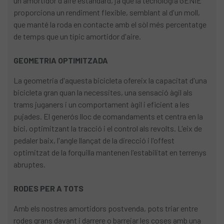
un amortidor d'aire estàndard, ja que la tecnologia GENIE
proporciona un rendiment flexible, semblant al d'un moll,
que manté la roda en contacte amb el sòl més percentatge
de temps que un típic amortidor d'aire.
GEOMETRIA OPTIMITZADA
La geometria d'aquesta bicicleta ofereix la capacitat d'una
bicicleta gran quan la necessites, una sensació àgil als
trams juganers i un comportament àgil i eficient a les
pujades. El generós lloc de comandaments et centra en la
bici, optimitzant la tracció i el control als revolts. L'eix de
pedaler baix, l'angle llançat de la direcció i l'offest
optimitzat de la forquilla mantenen l'estabilitat en terrenys
abruptes.
RODES PER A TOTS
Amb els nostres amortidors postvenda, pots triar entre
rodes grans davant i darrere o barrejar les coses amb una