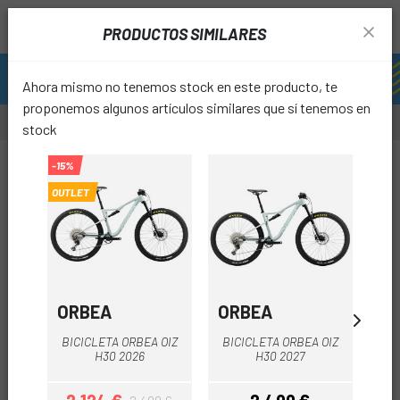
PRODUCTOS SIMILARES
Ahora mismo no tenemos stock en este producto, te
proponemos algunos artículos similares que sí tenemos en
stock
-15%
OUTLET
favori
ORBEA
ORBEA
O
BICICLETA ORBEA OIZ
BICICLETA ORBEA OIZ
BI
H30 2026
H30 2027