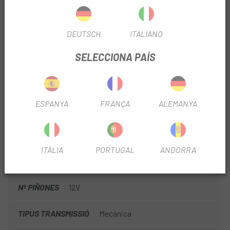
LLANTES
Specialized Alloy, Tubeless Ready, 29mm
internal width
DEUTSCH
ITALIANO
PEDALIER
Shimano Deore, M6120, 30T ring, 55mm
SELECCIONA PAÍS
chainline
MATERIAL
Aluminio
ESPANYA
FRANÇA
ALEMANYA
FRENO
Disco
RUEDA
29"
ITÀLIA
PORTUGAL
ANDORRA
MODALITAT MONTAÑA
Trail
Nº PIÑONES
12V
TIPUS TRANSMISSIÓ
Mecànica