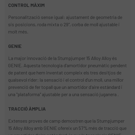
CONTROL MÀXIM
Personalització sense igual: ajustament de geometria de
sis posicions, roda mixta o 29", corba de moll ajustable i
molt més.
GENIE
La major innovació de la Stumpjumper 15 Alloy Alloy és
GENIE. Aquesta tecnologia dʻamortidor pneumàtic pendent
de patent que hem inventat compleix els tres desitjos de
qualsevol rider: la sensació i el control dʻun moll, una millor
prevenció de fer topall que un amortidor dʻaire estàndard i
una "plataforma" ajustable per a una sensació juganera .
TRACCIÓ ÀMPLIA
Extenses proves de camp demostren que la Stumpjumper
15 Alloy Alloy amb GENIE ofereix un 57% més de tracció que