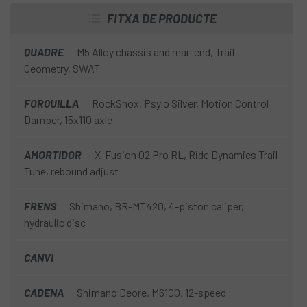
FITXA DE PRODUCTE
QUADRE
M5 Alloy chassis and rear-end, Trail
Geometry, SWAT
FORQUILLA
RockShox, Psylo Silver, Motion Control
Damper, 15x110 axle
AMORTIDOR
X-Fusion 02 Pro RL, Ride Dynamics Trail
Tune, rebound adjust
FRENS
Shimano, BR-MT420, 4-piston caliper,
hydraulic disc
CANVI
CADENA
Shimano Deore, M6100, 12-speed