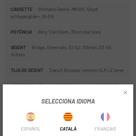
CASSETTE
Shimano Deore, M6100, 12spd
w/Hyperglide+, 10-51t
POTÈNCIA
Alloy Trail Stem, 35mm bar bore
SEIENT
Bridge, Steel rails, S1-S2: 155mm, S3-S6:
143mm
TIJA DE SEIENT
TranzX Dropper, remote SLR LE lever
COBERTES
Butcher, GRID TRAIL casing, GRIPTON®
T9 compound, 2Bliss Ready, 29x2.3
SELECCIONA IDIOMA
MANILLAR
Specialized, 6000 series alloy, 6-degree
TEMPORADA
2025
ESPAÑOL
CATALÀ
FRANÇAIS