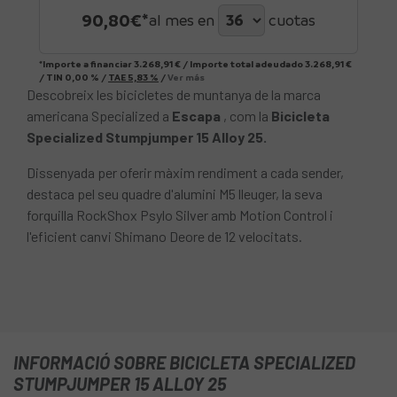
90,80
€*
al mes en
cuotas
*Importe a financiar
3.268,91 €
/
Importe total adeudado
3.268,91 €
/
TIN
0,00 %
/
TAE
5,83 %
/
Ver más
Descobreix les bicicletes de muntanya de la marca
americana Specialized a
Escapa
, com la
Bicicleta
Specialized Stumpjumper 15 Alloy 25.
Dissenyada per oferir màxim rendiment a cada sender,
destaca pel seu quadre d'alumini M5 lleuger, la seva
forquilla RockShox Psylo Silver amb Motion Control i
l'eficient canvi Shimano Deore de 12 velocitats.
INFORMACIÓ SOBRE BICICLETA SPECIALIZED
STUMPJUMPER 15 ALLOY 25