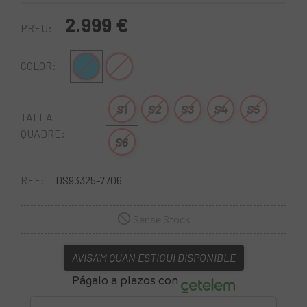
2.999 €
PREU:
Blau
Blanc
COLOR:
S1
S2
S3
S4
S5
TALLA
QUADRE:
S6
REF:
DS93325-7706
Sense Stock
AVISA'M QUAN ESTIGUI DISPONIBLE
Págalo a plazos con