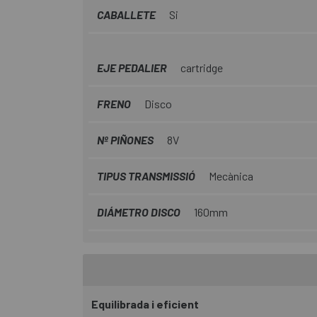
CABALLETE
Si
EJE PEDALIER
cartridge
FRENO
Disco
Nº PIÑONES
8V
TIPUS TRANSMISSIÓ
Mecànica
DIÁMETRO DISCO
160mm
Equilibrada i eficient