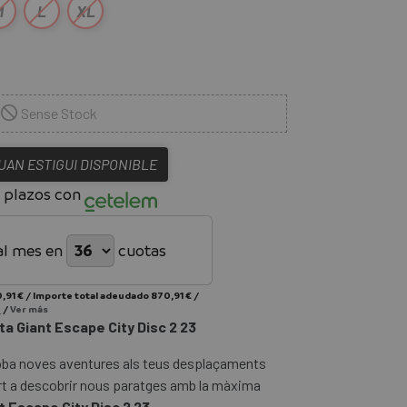
M
L
XL
Sense Stock
QUAN ESTIGUI DISPONIBLE
 plazos con
al mes en
cuotas
,91 €
/
Importe total adeudado
870,91 €
/
%
/
Ver más
ta Giant Escape City Disc 2 23
 troba noves aventures als teus desplaçaments
urt a descobrir nous paratges amb la màxima
t Escape City Disc 2 23