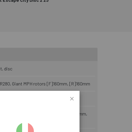
t, disc
R280, Giant MPH rotors [F]160mm, [R]160mm
710
-degree, 31.8mm XS:80mm, S:90mm, M:90mm,