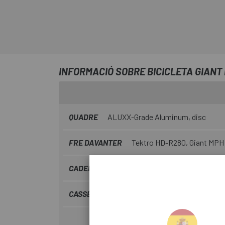
INFORMACIÓ SOBRE BICICLETA GIANT 
QUADRE
ALUXX-Grade Aluminum, disc
FRE DAVANTER
Tektro HD-R280, Giant MPH
CADENA
KMC Z8.3
CASSETTE
Shimano CS-HG31, 11x34