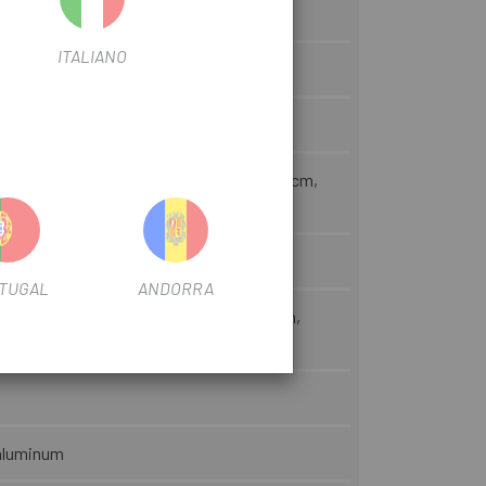
ITALIANO
 31.8mm XS:60cm, S:64cm, M:64cm, L:68cm,
TUGAL
ANDORRA
6 XS:170mm, S:170mm, M:170mm, L:175mm,
 aluminum