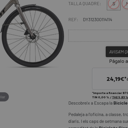
S
TALLA QUADRE:
REF:
DY312300114114
AVISA'M 
Págalo a
24,19
€*
*Importe a financiar
870
liar
TIN
0,00 %
/
TAE
5,83 
Descobreix a Escapa la
Bicicle
Pedaleja a l'oficina, a classe,
diaris. I els caps de setmana s
comoditat de la
Bicicleta Gian