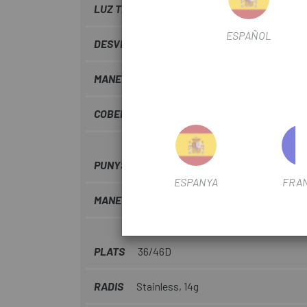
LUZ TRASERA
Led
ESPAÑOL
DESVIADOR TRASERO
Shimano Altus
MANETAS DE FRE
Shimano
COBERTES
Giant S-X2, puncture protect, 7
PUNYS
Giant ErgoContact
ESPANYA
FRA
MANETA DE CAMBIO
Shimano Altus, 2x8
PLATS
36/46D
RADIS
Stainless, 14g