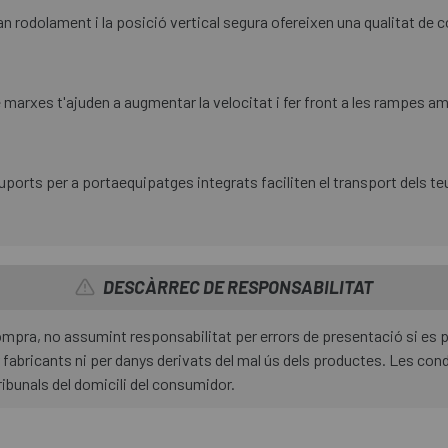
n rodolament i la posició vertical segura ofereixen una qualitat de c
marxes t'ajuden a augmentar la velocitat i fer front a les rampes am
ports per a portaequipatges integrats faciliten el transport dels teus
DESCÀRREC DE RESPONSABILITAT
 compra, no assumint responsabilitat per errors de presentació si es
fabricants ni per danys derivats del mal ús dels productes. Les condi
ribunals del domicili del consumidor.