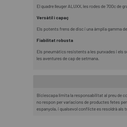
El quadre lleuger ALUXX, les rodes de 700c de gra
Versàtil i capaç
Els potents frens de disc i una àmplia gamma de 
Fiabilitat robusta
Els pneumàtics resistents a les punxades i els su
les aventures de cap de setmana.
Biciescapa limita la responsabilitat al preu de
no respon per variacions de productes fetes per 
espanyola, i qualsevol conflicte es resoldrà als t