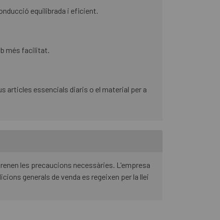
onducció equilibrada i eficient.
b més facilitat.
 articles essencials diaris o el material per a
 prenen les precaucions necessàries. L'empresa
cions generals de venda es regeixen per la llei