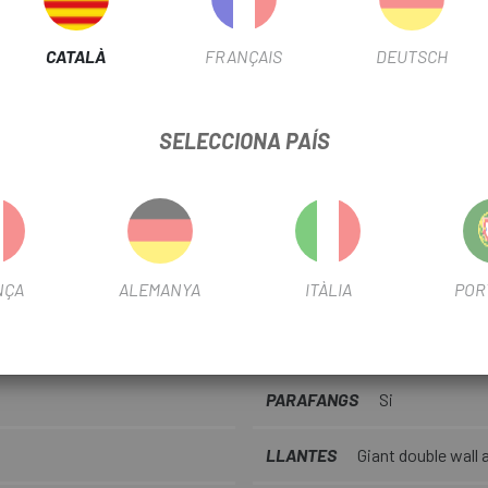
LLUM DAVANTERA
Led
CATALÀ
FRANÇAIS
DEUTSCH
SEIENT
Giant Sport
BOIXES
alloy, 28h
SELECCIONA PAÍS
00x38c
MANILLAR
Giant Sport XC,
XL:68cm
TEMPORADA
2025
NÇA
ALEMANYA
ITÀLIA
POR
BIELAS
forged alloy, 30/4
XL:175mm
PARAFANGS
Si
LLANTES
Giant double wall