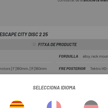
ESCAPE CITY DISC 2 25
FITXA DE PRODUCTE
FORQUILLA
alloy, rack moun
 rotors [F]160mm, [R]160mm
FRE POSTERIOR
Tektro HD-
DESVIADOR
Shimano FD-TY
SELECCIONA IDIOMA
POTÈNCIA
Giant Sport, 15
L:100mm, XL:100mm