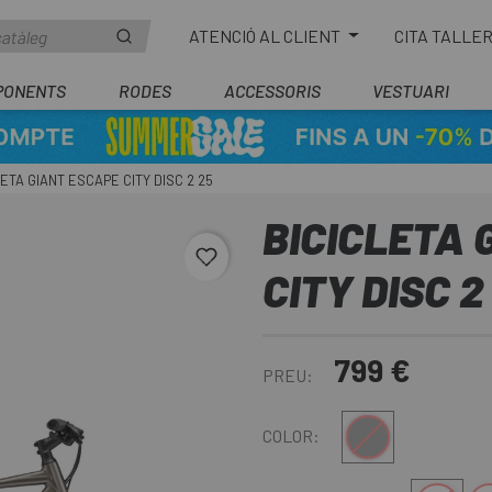
ATENCIÓ AL CLIENT
CITA TALLE
PONENTS
RODES
ACCESSORIS
VESTUARI
LETA GIANT ESCAPE CITY DISC 2 25
BICICLETA 
favorite_border
CITY DISC 2
799 €
PREU:
Gris
COLOR: