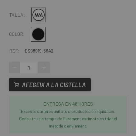
N/A
TALLA:
Negre
COLOR:
REF:
DS98919-5642
-
+
AFEGEIX A LA CISTELLA
ENTREGA EN 48 HORES
Excepte darreres unitats o productes en liquidació.
Consulteu els temps de lliurament estimats en triar el
mètode d'enviament.