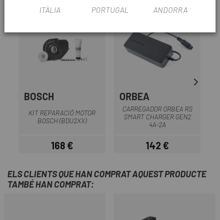
ITÀLIA
PORTUGAL
ANDORRA
BOSCH
ORBEA
CARREGADOR ORBEA RS
KIT REPARACIÓ MOTOR
SMART CHARGER GEN2
BOSCH (BDU2XX)
4A-2A
168 €
142 €
Preu
Preu
ELS CLIENTS QUE HAN COMPRAT AQUEST PRODUCTE
TAMBÉ HAN COMPRAT: