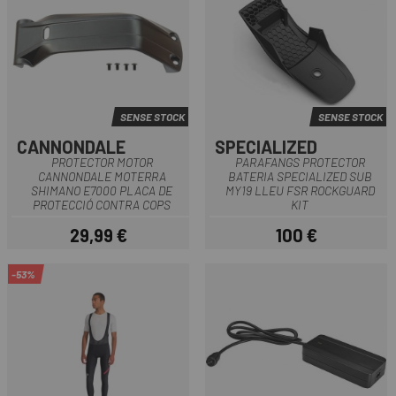
SENSE STOCK
SENSE STOCK
CANNONDALE
SPECIALIZED
PROTECTOR MOTOR
PARAFANGS PROTECTOR
CANNONDALE MOTERRA
BATERIA SPECIALIZED SUB
SHIMANO E7000 PLACA DE
MY19 LLEU FSR ROCKGUARD
PROTECCIÓ CONTRA COPS
KIT
29,99 €
100 €
Preu
Preu
-53%