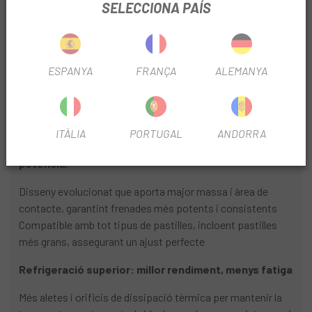
INFORMACIÓ DEL PRODUCTE
SELECCIONA PAÍS
El
Disc Galfer Shark Evo 223mm 6 Cargols
de 2 peces
dissenyat per a ciclistes que exigeixen rendiment constant,
fiabilitat absoluta i dissipació tèrmica superior a cada
ESPANYA
FRANÇA
ALEMANYA
sortida Cada aspecte del seu disseny ha estat optimitzat
per oferir una frenada més potent, estable i duradora fins i
tot en condicions extremes
ITÀLIA
PORTUGAL
ANDORRA
Nova pista de frenada, més superfície, més
potència.
Disseny evolucionat que aporta major massa i àrea de
contacte, garantint frenades més potents i consistents
Compatible amb tot tipus de pastilles, incloent pastilles
més grans, assegurant un ajust perfecte
Refrigeració superior: millor rendiment, menys fatiga
Més aletes i orificis de dissipació tèrmica per mantenir la