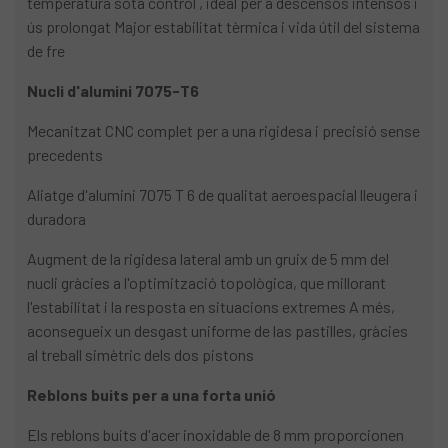
temperatura sota control , ideal per a descensos intensos i
ús prolongat Major estabilitat tèrmica i vida útil del sistema
de fre
Nucli d'alumini 7075-T6
Mecanitzat CNC complet per a una rigidesa i precisió sense
precedents
Aliatge d'alumini 7075 T 6 de qualitat aeroespacial lleugera i
duradora
Augment de la rigidesa lateral amb un gruix de 5 mm del
nucli gràcies a l'optimització topològica, que millorant
l'estabilitat i la resposta en situacions extremes A més,
aconsegueix un desgast uniforme de las pastilles, gràcies
al treball simètric dels dos pistons
Reblons buits per a una forta unió
Els reblons buits d'acer inoxidable de 8 mm proporcionen