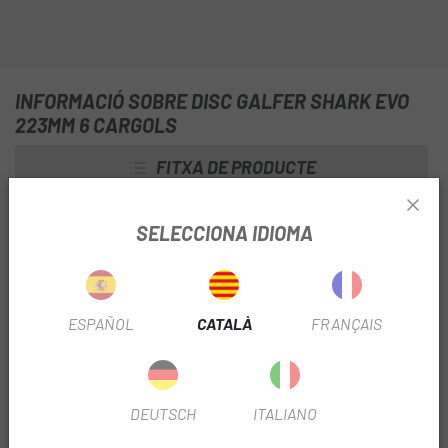
INFORMACIÓ SOBRE DISC GALFER SHARK EVO
223MM 6 CARGOLS
FITXA DE PRODUCTE
TEMPORADA
2025
SELECCIONA IDIOMA
ÚS
Btt
TIPUS DISC
6T
ESPAÑOL
CATALÀ
FRANÇAIS
DIÁMETRO DISCO
223mm
DEUTSCH
ITALIANO