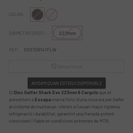
Negre
Plata
COLOR:
223mm
DIÁMETRO DISCO :
REF:
DX37DB147FLW
Sense Stock
AVISA'M QUAN ESTIGUI DISPONIBLE
El
Disc Galfer Shark Evo 223mm 6 Cargols
que et
presentem a
Escapa
marca l'inici d'una nova era per Galfer
al ciclisme de muntanya: ofereix a l'usuari major rigidesa,
refrigeració i durabilitat, garantint una frenada potent,
consistent i fiable en condicions extremes de MTB.