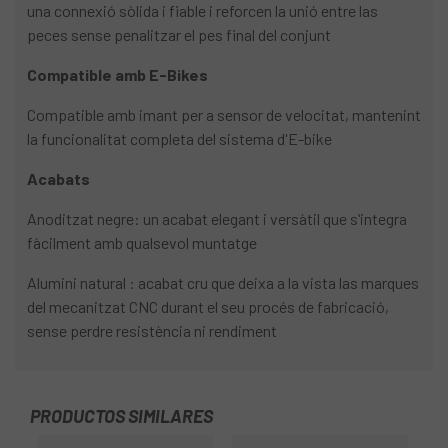
una connexió sòlida i fiable i reforcen la unió entre las
peces sense penalitzar el pes final del conjunt
Compatible amb E-Bikes
Compatible amb imant per a sensor de velocitat, mantenint
la funcionalitat completa del sistema d'E-bike
Acabats
Anoditzat negre: un acabat elegant i versàtil que sʻintegra
fàcilment amb qualsevol muntatge
Alumini natural : acabat cru que deixa a la vista las marques
del mecanitzat CNC durant el seu procés de fabricació,
sense perdre resistència ni rendiment
PRODUCTOS SIMILARES
-4