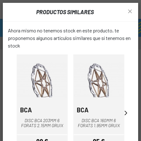
PRODUCTOS SIMILARES
Ahora mismo no tenemos stock en este producto, te
proponemos algunos artículos similares que sí tenemos en
stock
0%
-4%
favori
BCA
BCA
SH
DI
DISC BCA 203MM 6
DISC BCA 160MM 6
EX
FORATS 2.15MM GRUIX
FORATS 1.95MM GRUIX