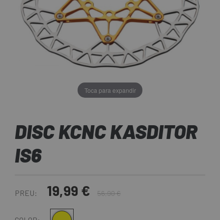
Toca para expandir
DISC KCNC KASDITOR
IS6
19,99 €
PREU:
56,90 €
COLOR: