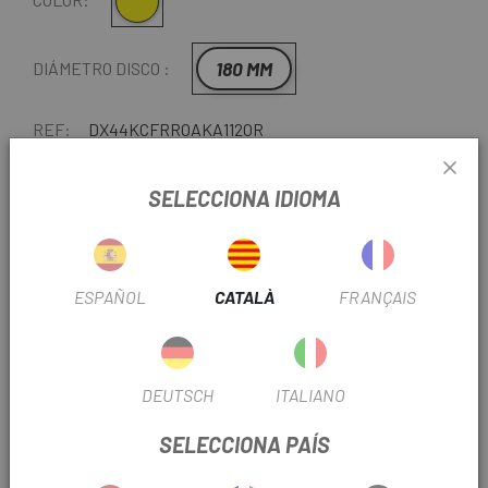
Groc
180 MM
DIÁMETRO DISCO :
REF:
DX44KCFRROAKA112OR
-
+
SELECCIONA IDIOMA
AFEGEIX A LA CISTELLA
ESPAÑOL
CATALÀ
FRANÇAIS
ENTREGA EN 48 HORES
Excepte darreres unitats o productes en liquidació.
Consulteu els temps de lliurament estimats en triar el
DEUTSCH
ITALIANO
mètode d'enviament.
SELECCIONA PAÍS
Darreres unitats en estoc