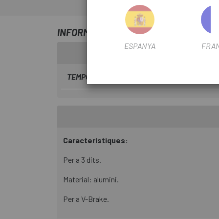
INFORMACIÓ SOBRE JOC DE MANETES 
ESPANYA
FRA
TEMPORADA
2024
Característiques:
Per a 3 dits.
Material: alumini.
Per a V-Brake.