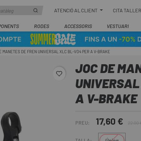
ATENCIÓ AL CLIENT
CITA TALLE
PONENTS
RODES
ACCESSORIS
VESTUARI
E MANETES DE FREN UNIVERSAL XLC BL-V04 PER A V-BRAKE
JOC DE MA
favorite_border
UNIVERSAL
A V-BRAKE
17,60 €
PREU:
22,00 
Única
TALLA: