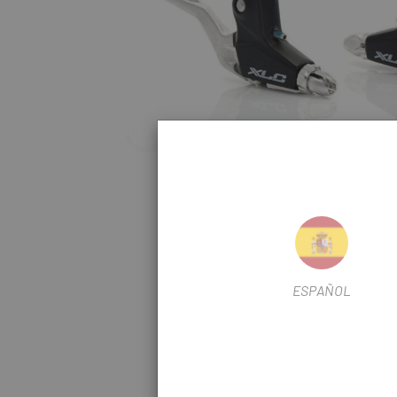
ESPAÑOL
Haz click para amp