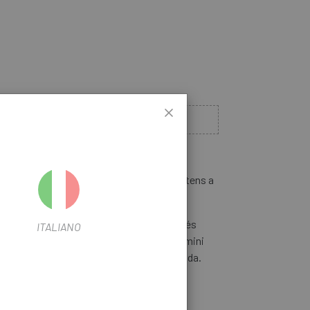
Sense Stock
QUAN ESTIGUI DISPONIBLE
ue necessitis per a la teva bicicleta els tens a
Universal XLC BL-V04 Per a V-Brake
és
ITALIANO
o de muntanya. La seva construcció en alumini
lt rígides per aprofitar tota la força exercida.