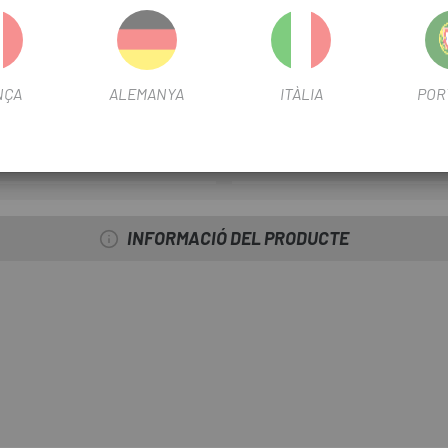
DE FREN UNIVERSAL XLC BL-V04 PER A V-BRAKE
NÇA
ALEMANYA
ITÀLIA
POR
FITXA DE PRODUCTE
FRENO
RIM
INFORMACIÓ DEL PRODUCTE