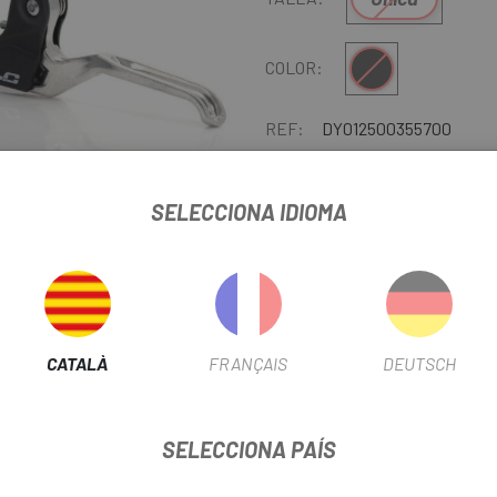
Negre
COLOR:
REF:
DY012500355700
SELECCIONA IDIOMA
AVISA'M 
Tots els recanvis i components q
Escapa.
El
Joc De Manetes De
Freny
CATALÀ
FRANÇAIS
DEUTSCH
liar
ideal per a bicicletes urbanes 
les fa molt lleugeres i alhora mo
SELECCIONA PAÍS