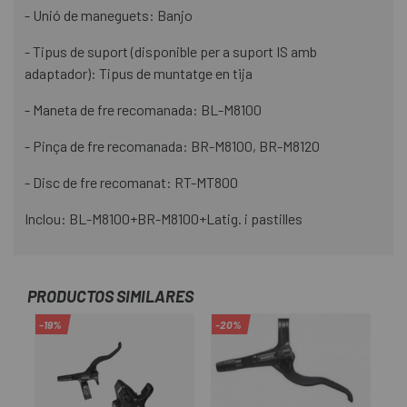
- Unió de maneguets: Banjo
- Tipus de suport (disponible per a suport IS amb
adaptador): Tipus de muntatge en tija
- Maneta de fre recomanada: BL-M8100
- Pinça de fre recomanada: BR-M8100, BR-M8120
- Disc de fre recomanat: RT-MT800
Inclou: BL-M8100+BR-M8100+Latig. i pastilles
PRODUCTOS SIMILARES
-19%
-20%
-2