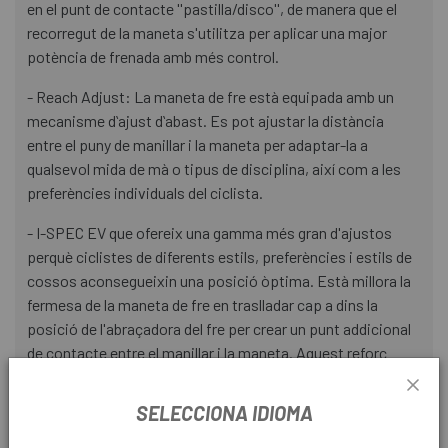
en el punt de contacte ''pastilla/disco'', de manera que el
recorregut de la maneta s'utilitza per aplicar una major
potència de frenada amb més control.
- Reach Adjust: La maneta de fre està equipada amb un
mecanisme dʻajust dʻabast. Es pot ajustar la distància
entre el puny de manillar i la maneta per adaptar-la a
qualsevol mida de mà o tipus de disciplina, així com a les
preferències individuals del ciclista.
- I-SPEC EV que ofereix una gamma més gran d'ajustos
perquè ciclistes de diferents estils, preferències i estils de
cossos aconsegueixin una posició òptima. Està millora la
fermesa de la maneta de fre en traslladar cap a dins la
posició de l'abraçadora del fre per crear un punt addicional
de contacte entre el manillar i la maneta. Aquest reforç
addicional augmenta significativament el control de la
bicicleta i l'engranatge dels frens, alhora que manté l'espai
SELECCIONA IDIOMA
entre l'abraçadora i el punt de suport per a altres