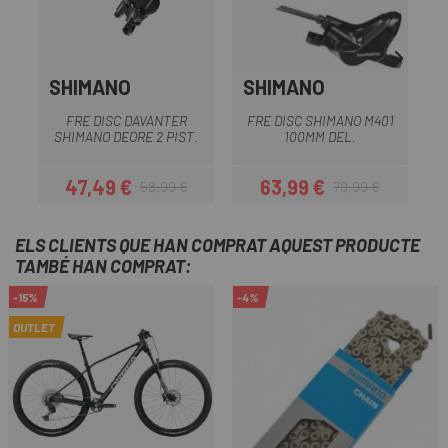
SHIMANO
SHIMANO
FRE DISC DAVANTER
FRE DISC SHIMANO M401
K
SHIMANO DEORE 2 PIST.
100MM DEL.
47,49 €
63,99 €
58,99 €
79,99 €
Preu
Preu regular
Preu
Preu regular
ELS CLIENTS QUE HAN COMPRAT AQUEST PRODUCTE
TAMBÉ HAN COMPRAT:
-15%
-4%
OUTLET