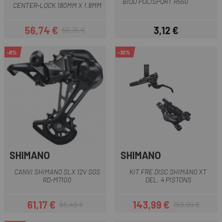
BIDÓ POLISPORT R550
CENTER-LOCK 180MM X 1.8MM
56,74 €
3,12 €
66,75 €
Preu
Preu regular
Preu
-8%
-10%
SHIMANO
SHIMANO
CANVI SHIMANO SLX 12V SGS
KIT FRE DISC SHIMANO XT
RD-M7100
DEL. 4 PISTONS
61,17 €
143,99 €
66,49 €
159,99 €
Preu
Preu regular
Preu
Preu regular