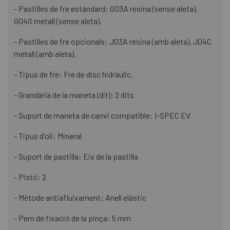
- Pastilles de fre estàndard: G03A resina (sense aleta),
G04S metall (sense aleta).
- Pastilles de fre opcionals: J03A resina (amb aleta), J04C
metall (amb aleta).
- Tipus de fre: Fre de disc hidràulic.
- Grandària de la maneta (dit): 2 dits
- Suport de maneta de canvi compatible: I-SPEC EV
- Tipus d'oli: Mineral
- Suport de pastilla: Eix de la pastilla
- Pistó: 2
- Mètode antiafluixament: Anell elàstic
- Pern de fixació de la pinça: 5 mm