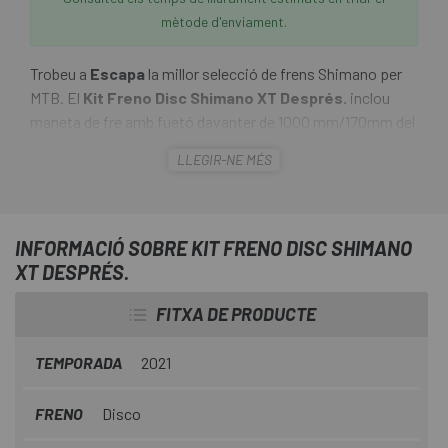
mètode d'enviament.
Trobeu a
Escapa
la millor selecció de frens Shimano per
MTB. El
Kit Freno Disc Shimano XT Després.
inclou
maneta de fre amb fuetó davanter de 1000 mm/170mm del
darrere i pinça de fre amb pastilles, es lliura sense purgar.
LLEGIR-NE MÉS
Centrada en la reducció del pes i una potència de la frenada
d'acord amb el ciclisme de muntanya, la maneta
proporciona una modulació intuïtiva que permet al ciclista
explorar els seus límits amb confiança.
INFORMACIÓ SOBRE KIT FRENO DISC SHIMANO
XT DESPRÉS.
FITXA DE PRODUCTE
TEMPORADA
2021
FRENO
Disco