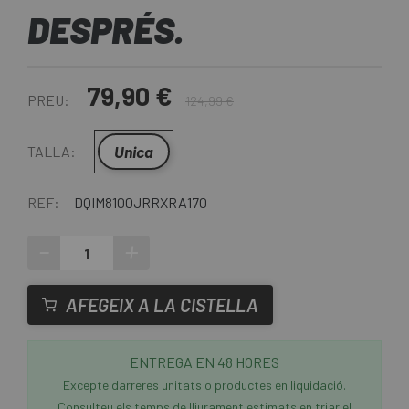
DESPRÉS.
79,90 €
PREU:
124,99 €
Unica
TALLA:
REF:
DQIM8100JRRXRA170
-
+
AFEGEIX A LA CISTELLA
ENTREGA EN 48 HORES
Excepte darreres unitats o productes en liquidació.
Consulteu els temps de lliurament estimats en triar el