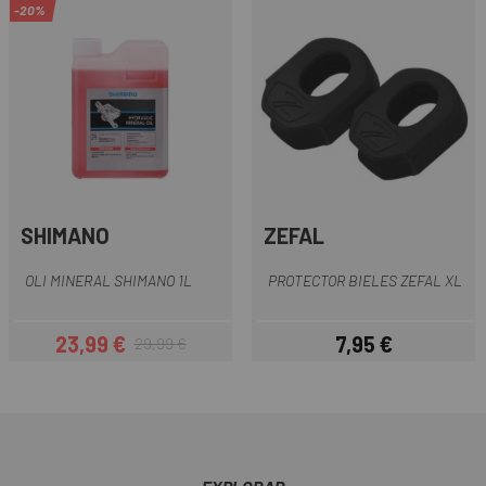
-20%
SHIMANO
ZEFAL
OLI MINERAL SHIMANO 1L
PROTECTOR BIELES ZEFAL XL
23,99 €
7,95 €
29,99 €
Preu
Preu regular
Preu