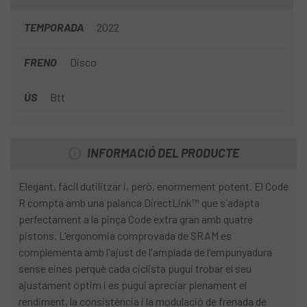
TEMPORADA
2022
FRENO
Disco
ÚS
Btt
INFORMACIÓ DEL PRODUCTE
Elegant, fàcil dutilitzar i, però, enormement potent. El Code
R compta amb una palanca DirectLink™ que s´adapta
perfectament a la pinça Code extra gran amb quatre
pistons. L'ergonomia comprovada de SRAM es
complementa amb l'ajust de l'amplada de l'empunyadura
sense eines perquè cada ciclista pugui trobar el seu
ajustament òptim i es pugui apreciar plenament el
rendiment, la consistència i la modulació de frenada de