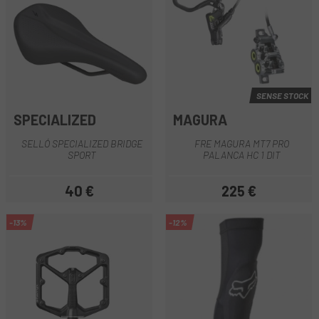
SENSE STOCK
SPECIALIZED
MAGURA
SELLÓ SPECIALIZED BRIDGE
FRE MAGURA MT7 PRO
SPORT
PALANCA HC 1 DIT
40 €
225 €
Preu
Preu
-13%
-12%