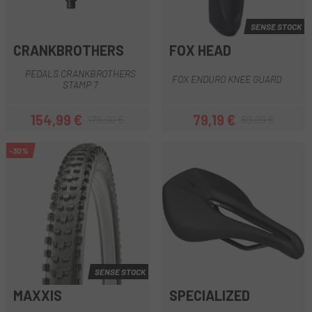
SENSE STOCK
CRANKBROTHERS
FOX HEAD
PEDALS CRANKBROTHERS
FOX ENDURO KNEE GUARD
STAMP 7
154,99 €
79,19 €
179,90 €
89,99 €
Preu
Preu regular
Preu
Preu regular
-30%
SENSE STOCK
MAXXIS
SPECIALIZED