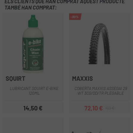
ELS CLIENTS QUE HAN COMPRAT AQUEST PRODUCTE
TAMBÉ HAN COMPRAT:
-30%
SQUIRT
MAXXIS
LUBRICANT SQUIRT E-BIKE
COBERTA MAXXIS ASSEGAI 29
120ML
WT 3CG/DD/TR PLEGABLE
14,50 €
72,10 €
103 €
Preu
Preu
Preu regular