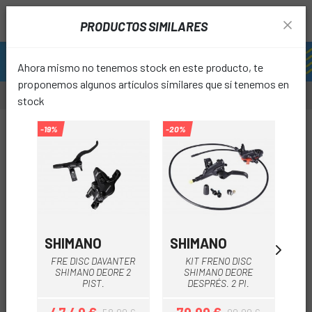
PRODUCTOS SIMILARES
Ahora mismo no tenemos stock en este producto, te
proponemos algunos artículos similares que sí tenemos en
stock
-20%
-19%
-20%
-20%
favori
SHIMANO
SHIMANO
SH
FRE DISC DAVANTER
KIT FRENO DISC
F
SHIMANO DEORE 2
SHIMANO DEORE
PIST.
DESPRÉS. 2 PI.