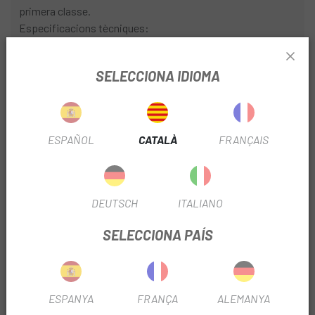
primera classe.
Especificacions tècniques:
ús previst : BTT
SELECCIONA IDIOMA
Material: alumini
Compatibilitat: SRAM Code R a partir de l'any de model
2018
Mitjà de fre: DOT 5.1
ESPAÑOL
CATALÀ
FRANÇAIS
Instal·lació: a banda i banda (flip-flop)
De color negre
Pes aproximat: 118g
DEUTSCH
ITALIANO
SELECCIONA PAÍS
Abast del lliurament:
1x maneta de fre SRAM completa codi R negre
1x oliva
ESPANYA
FRANÇA
ALEMANYA
1 funda de suport.