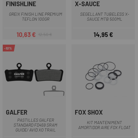
FINISHLINE
X-SAUCE
GREIX FINISH LINE PREMIUM
SEGELLANT TUBELESS X-
TEFLON 100GR
SAUCE MTB 500ML
10,63 €
14,95 €
12,50 €
Preu
Preu regular
Preu
-10%
GALFER
FOX SHOX
PASTILLES GALFER
KIT MANTENIMENT
STANDARD FD459 SRAM
AMORTIDOR AIRE FOX FLOAT
GUIDE/ AVID XO TRAIL