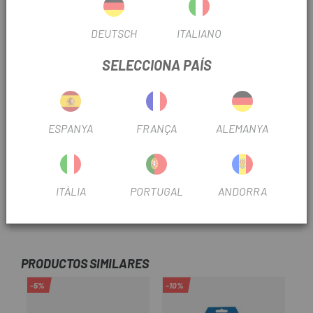
FRENO
Disco
DEUTSCH
ITALIANO
ÚS
Btt
SELECCIONA PAÍS
PISTONS
2P
ESPANYA
FRANÇA
ALEMANYA
INFORMACIÓ DEL PRODUCTE
- Compost metàl·lic
ITÀLIA
PORTUGAL
ANDORRA
- Compatibles amb Sram Guide i Avid XO
PRODUCTOS SIMILARES
-5%
-10%
-7