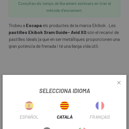
Consulteu els temps de lliurament estimats en triar el
mètode d'enviament.
Trobeu a
Escapa
els productes de la marca Ekibok . Les
pastilles Ekibok Sram Guide- Avid XO
són el recanvi de
pastilles ideals ja que en ser metàl·liques proporcionen una
gran potència de frenada i té una llarga vida útil.
INFORMACIÓ SOBRE PASTILLES EKIBOK SRAM
SELECCIONA IDIOMA
GUIDE- AVID XO
FITXA DE PRODUCTE
ESPAÑOL
CATALÀ
FRANÇAIS
TEMPORADA
2023