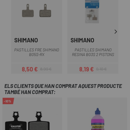
SHIMANO
SHIMANO
PASTILLES FRE SHIMANO
PASTILLES SHIMANO
B05S-RX
RESINA B03S 2 PISTONS
8,50 €
8,19 €
8,99 €
9,10 €
Preu
Preu regular
Preu
Preu regular
ELS CLIENTS QUE HAN COMPRAT AQUEST PRODUCTE
TAMBÉ HAN COMPRAT:
-10%