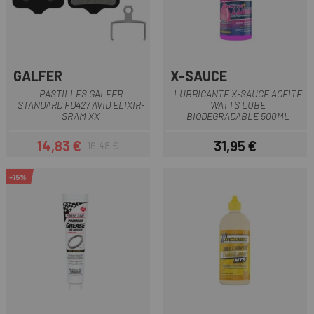
GALFER
X-SAUCE
PASTILLES GALFER
LUBRICANTE X-SAUCE ACEITE
STANDARD FD427 AVID ELIXIR-
WATTS LUBE
SRAM XX
BIODEGRADABLE 500ML
14,83 €
31,95 €
16,48 €
Preu
Preu regular
Preu
-15%