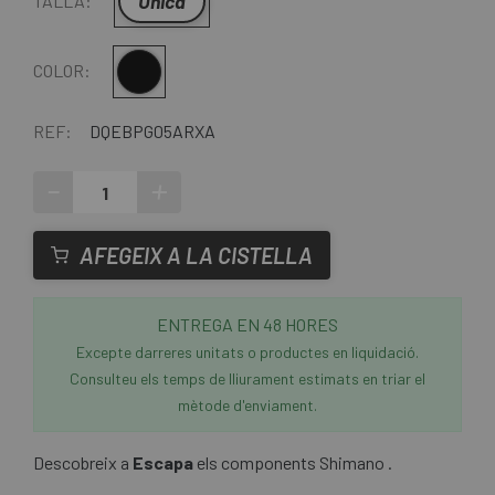
Única
TALLA:
Negre
COLOR:
REF:
DQEBPG05ARXA
-
+
AFEGEIX A LA CISTELLA
ENTREGA EN 48 HORES
Excepte darreres unitats o productes en liquidació.
Consulteu els temps de lliurament estimats en triar el
mètode d'enviament.
Descobreix a
Escapa
els components Shimano .