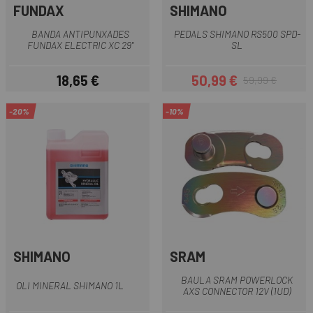
FUNDAX
SHIMANO
BANDA ANTIPUNXADES
PEDALS SHIMANO RS500 SPD-
FUNDAX ELECTRIC XC 29"
SL
18,65 €
50,99 €
59,99 €
Preu
Preu
Preu regular
-20%
-10%
SHIMANO
SRAM
BAULA SRAM POWERLOCK
OLI MINERAL SHIMANO 1L
AXS CONNECTOR 12V (1UD)