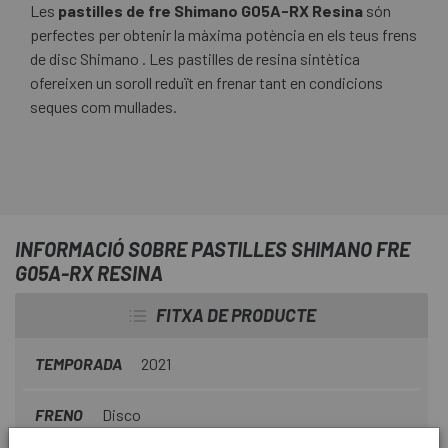
Les
pastilles de fre Shimano G05A-RX Resina
són
perfectes per obtenir la màxima potència en els teus frens
de disc Shimano . Les pastilles de resina sintètica
ofereixen un soroll reduït en frenar tant en condicions
seques com mullades.
INFORMACIÓ SOBRE PASTILLES SHIMANO FRE
G05A-RX RESINA
FITXA DE PRODUCTE
TEMPORADA
2021
FRENO
Disco