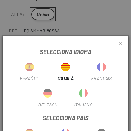
Unica
TALLA:
REF:
DQISMMAR180SSA
-
+
SELECCIONA IDIOMA
AFEGEIX A LA CISTELLA
ESPAÑOL
CATALÀ
FRANÇAIS
ENTREGA EN 48 HORES
Excepte darreres unitats o productes en liquidació.
Consulteu els temps de lliurament estimats en triar el
mètode d'enviament.
DEUTSCH
ITALIANO
SELECCIONA PAÍS
Darreres unitats en estoc