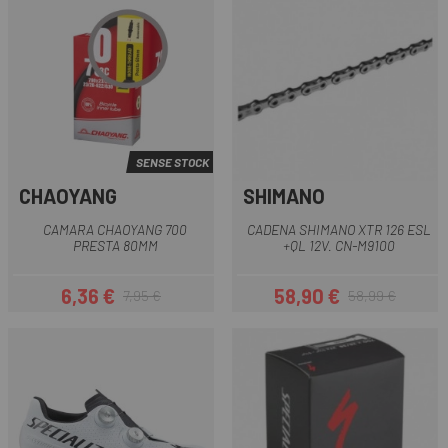
SENSE STOCK
CHAOYANG
SHIMANO
CAMARA CHAOYANG 700
CADENA SHIMANO XTR 126 ESL
PRESTA 80MM
+QL 12V. CN-M9100
6,36 €
58,90 €
7,95 €
58,99 €
Preu
Preu regular
Preu
Preu regular