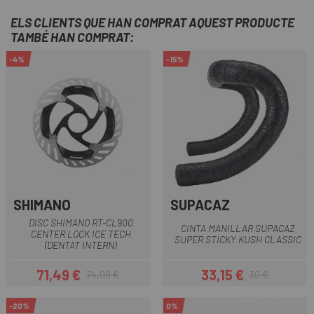
ELS CLIENTS QUE HAN COMPRAT AQUEST PRODUCTE
TAMBÉ HAN COMPRAT:
-4%
-15%
SHIMANO
SUPACAZ
DISC SHIMANO RT-CL900
CINTA MANILLAR SUPACAZ
CENTER LOCK ICE TECH
SUPER STICKY KUSH CLASSIC
(DENTAT INTERN)
71,49 €
33,15 €
74,99 €
39 €
Preu
Preu regular
Preu
Preu regular
-20%
0%