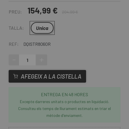
154,99 €
PREU:
204,99 €
Unica
TALLA:
REF:
DQISTR8060R
-
+
AFEGEIX A LA CISTELLA
ENTREGA EN 48 HORES
Excepte darreres unitats o productes en liquidació.
Consulteu els temps de lliurament estimats en triar el
mètode d'enviament.