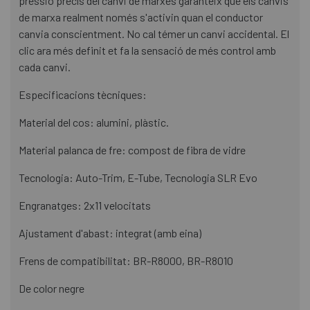
pressió precís del canvi de marxes garanteix que els canvis
de marxa realment només s'activin quan el conductor
canvia conscientment. No cal témer un canvi accidental. El
clic ara més definit et fa la sensació de més control amb
cada canvi.
Especificacions tècniques:
Material del cos: alumini, plàstic.
Material palanca de fre: compost de fibra de vidre
Tecnologia: Auto-Trim, E-Tube, Tecnologia SLR Evo
Engranatges: 2x11 velocitats
Ajustament d'abast: integrat (amb eina)
Frens de compatibilitat: BR-R8000, BR-R8010
De color negre