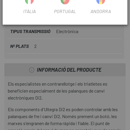
ÚS
Carretera
ITÀLIA
PORTUGAL
ANDORRA
OUTLET
Si
TIPUS TRANSMISSIÓ
Electrònica
Nº PLATS
2
INFORMACIÓ DEL PRODUCTE
Els especialistes en contrarellotge i els triatletes es
beneficien especialment de les palanques de canvi
electròniques Di2.
Els components d'Ultegra Di2 es poden controlar amb les
palanques de fre i canvi Di2. Només prement un botó, les
marxes s'engranen de forma ràpida i fiable. El punt de