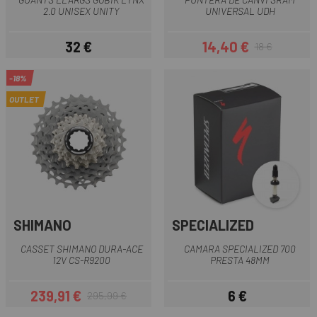
2.0 UNISEX UNITY
UNIVERSAL UDH
32 €
14,40 €
18 €
Preu
Preu
Preu regular
-18%
OUTLET
SHIMANO
SPECIALIZED
CASSET SHIMANO DURA-ACE
CAMARA SPECIALIZED 700
12V CS-R9200
PRESTA 48MM
239,91 €
6 €
295,99 €
Preu
Preu regular
Preu