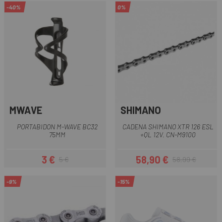
-40%
0%
MWAVE
SHIMANO
PORTABIDON M-WAVE BC32
CADENA SHIMANO XTR 126 ESL
75MM
+QL 12V. CN-M9100
3 €
58,90 €
5 €
58,99 €
Preu
Preu regular
Preu
Preu regular
-9%
-15%