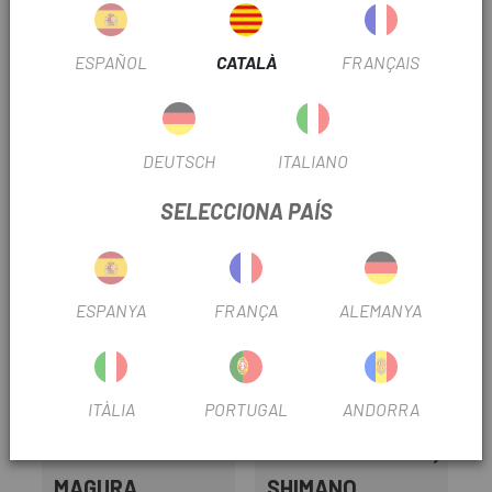
ESPAÑOL
CATALÀ
FRANÇAIS
INFORMACIÓ DEL PRODUCTE
El Pin connector Shimano SM-BH90 per quan ajustis els
DEUTSCH
ITALIANO
teus frens hidràulics.
SELECCIONA PAÍS
PRODUCTOS SIMILARES
ESPANYA
FRANÇA
ALEMANYA
ITÀLIA
PORTUGAL
ANDORRA
MAGURA
SHIMANO