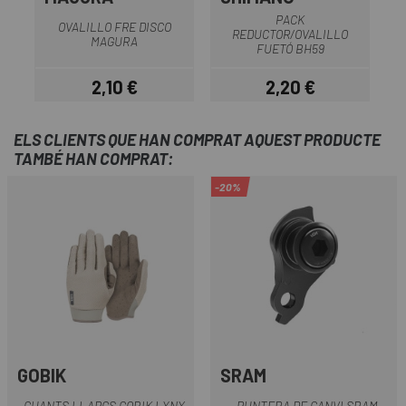
PACK
OVALILLO FRE DISCO
REDUCTOR/OVALILLO
S
MAGURA
FUETÓ BH59
2,10 €
2,20 €
Preu
Preu
ELS CLIENTS QUE HAN COMPRAT AQUEST PRODUCTE
TAMBÉ HAN COMPRAT:
-20%
GOBIK
SRAM
GUANTS LLARGS GOBIK LYNX
PUNTERA DE CANVI SRAM