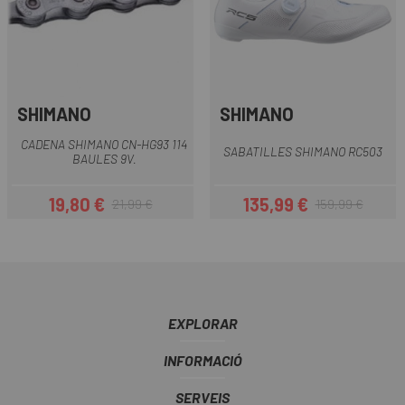
SHIMANO
SHIMANO
CADENA SHIMANO CN-HG93 114
SABATILLES SHIMANO RC503
BAULES 9V.
19,80 €
135,99 €
21,99 €
159,99 €
Preu
Preu regular
Preu
Preu regular
EXPLORAR
INFORMACIÓ
SERVEIS