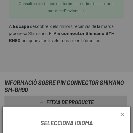
Consulteu els temps de lliurament estimats en triar el
mètode d'enviament.
A
Escapa
descobreix els millors recanvis de la marca
japonesa Shimano . El
Pin connector Shimano SM-
BH90
per quan ajustis els teus frens hidràulics.
INFORMACIÓ SOBRE PIN CONNECTOR SHIMANO
SM-BH90
FITXA DE PRODUCTE
TEMPORADA
2022
SELECCIONA IDIOMA
ÚS
Btt