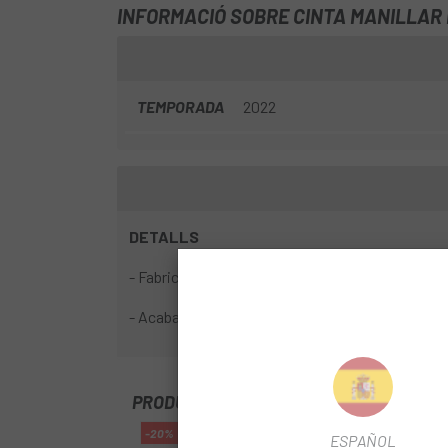
INFORMACIÓ SOBRE CINTA MANILLAR 
TEMPORADA
2022
DETALLS
- Fabricada amb Microtex de 2mm de gruix
- Acabat Classic que facilita el lliscament a les d
PRODUCTOS SIMILARES
-20%
-58%
ESPAÑOL