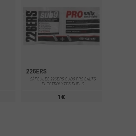
226ERS
CÀPSULES 226ERS SUB9 PRO SALTS
ELECTROLYTES DUPLO
1 €
Preu