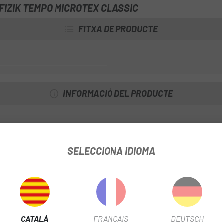
FIZIK TEMPO MICROTEX CLASSIC
FITXA DE PRODUCTE
INFORMACIÓ DEL PRODUCTE
SELECCIONA IDIOMA
iferents posicions al manillar
-49%
CATALÀ
FRANÇAIS
DEUTSCH