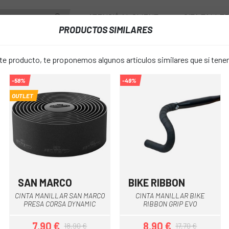
ATENCIÓ AL CLIENT
CITA TALLE
PRODUCTOS SIMILARES
PONENTS
RODES
ACCESSORIS
VESTUARI
 producto, te proponemos algunos artículos similares que sí ten
-58%
-49%
ILLAR
CINTA MANILLAR FIZIK TEMPO MICROTEX CLASSIC
OUTLET
CINTA MANI
favorite_border
TEMPO MIC
21,17 €
PREU:
24,90 
SAN MARCO
BIKE RIBBON
ja
Negre
Negre
CINTA MANILLAR SAN MARCO
CINTA MANILLAR BIKE
2mm
TALLA:
PRESA CORSA DYNAMIC
RIBBON GRIP EVO
7,90 €
8,90 €
18,90 €
17,70 €