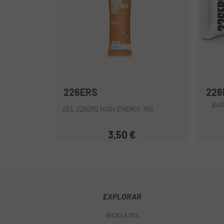
226ERS
226
BAR
GEL 226ERS HIGH ENERGY 76G.
3,50 €
Preu
EXPLORAR
BICICLETES