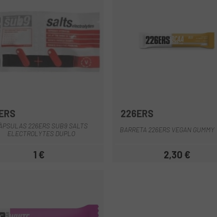
ERS
226ERS
ÀPSULAS 226ERS SUB9 SALTS
BARRETA 226ERS VEGAN GUMMY
ELECTROLYTES DUPLO
1 €
2,30 €
Preu
Preu