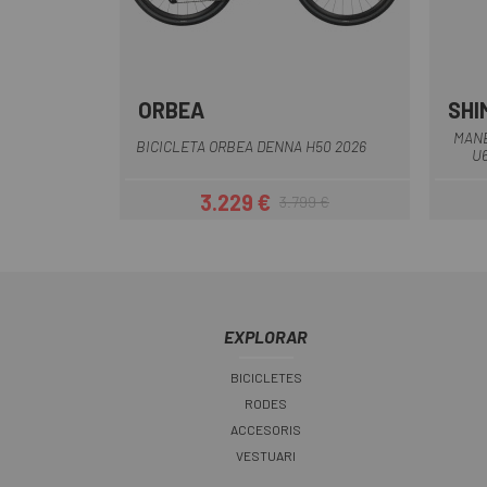
ORBEA
SHI
Blau
Blanc
Marró
MANE
BICICLETA ORBEA DENNA H50 2026
U6
3.229 €
3.799 €
Preu
Preu regular
EXPLORAR
BICICLETES
RODES
ACCESORIS
VESTUARI