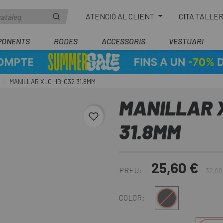
ATENCIÓ AL CLIENT
CITA TALLE
PONENTS
RODES
ACCESSORIS
VESTUARI
MANILLAR XLC HB-C32 31.8MM
MANILLAR 
favorite_border
31.8MM
25,60 €
PREU:
32,00
Negre
COLOR: