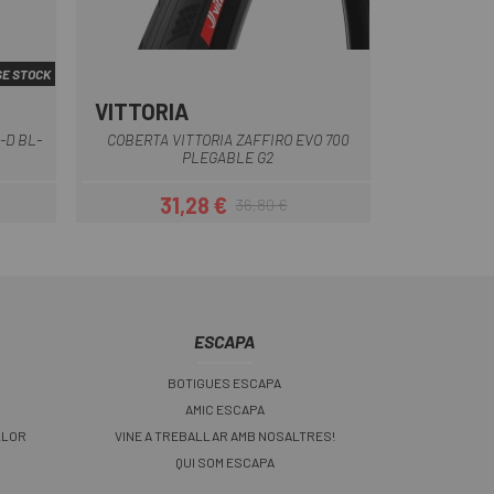
E STOCK
VITTORIA
Marró
Negre
-D BL-
COBERTA VITTORIA ZAFFIRO EVO 700
PLEGABLE G2
31,28 €
36,80 €
Preu
Preu regular
ESCAPA
BOTIGUES ESCAPA
AMIC ESCAPA
LLOR
VINE A TREBALLAR AMB NOSALTRES!
QUI SOM ESCAPA