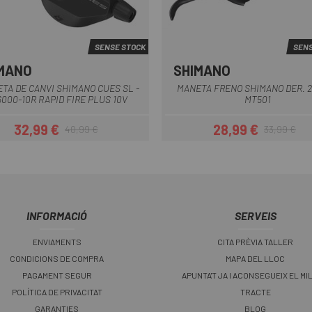
SENSE STOCK
SENS
MANO
SHIMANO
Negre
TA DE CANVI SHIMANO CUES SL -
MANETA FRENO SHIMANO DER. 2
000-10R RAPID FIRE PLUS 10V
MT501
32,99 €
28,99 €
40,99 €
33,99 €
Preu
Preu regular
Preu
Preu regular
INFORMACIÓ
SERVEIS
ENVIAMENTS
CITA PRÈVIA TALLER
CONDICIONS DE COMPRA
MAPA DEL LLOC
PAGAMENT SEGUR
APUNTA'T JA I ACONSEGUEIX EL MI
POLÍTICA DE PRIVACITAT
TRACTE
GARANTIES
BLOG