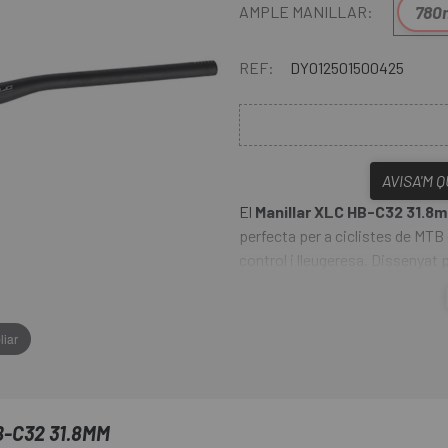
780
AMPLE MANILLAR:
REF:
DY012501500425
AVISA'M 
El
Manillar XLC HB-C32 31.8
perfecta per a ciclistes de MTB 
control i lleugeresa. Dissenyat p
ofereix una conducció precisa i 
alumini d'alta qualitat, proporc
d'impactes, mantenint un pes co
liar
pujada i descens.
-C32 31.8MM