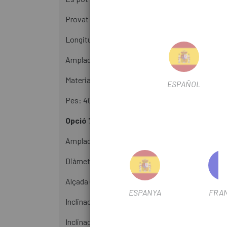
Provat segons: Categoria 4/150kg (EN17406) i 
Longitud de la zona de subjecció: 220mm.
Amplada màxima de l'abraçadora de la potènci
Material: Alumini AL6066-T6.
ESPAÑOL
Pes: 405 gr.
Opció 740mm x 25mm
Amplada: 740mm.
Diàmetre: 31.8mm.
Alçada (elevació): 25mm.
ESPANYA
FRA
Inclinació enrere (Backsweep): 15°.
Inclinació cap amunt (Upsweep): 5°.