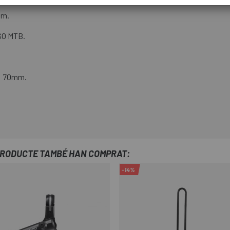
mm.
ISO MTB.
a: 70mm.
PRODUCTE TAMBÉ HAN COMPRAT:
-14%