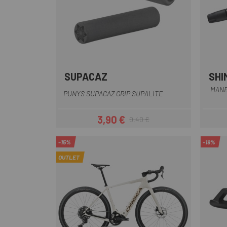
SUPACAZ
SHI
Gris
MANE
PUNYS SUPACAZ GRIP SUPALITE
3,90 €
9,40 €
Preu
Preu regular
-15%
-19%
OUTLET