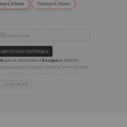
mm x 20mm
740mm x 25mm
Sense Stock
QUAN ESTIGUI DISPONIBLE
mm
que us presentem a
Escapa
és l'elecció
que busquen un equilibri perfecte entre rigidesa,
er a disciplines com trail , XC o ús recreatiu,
segura en tot tipus de terrenys. Fabricat en
LLEGIR-NE MÉS
iona una excel·lent resistència davant
ntingut ideal per millorar el rendiment en