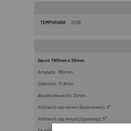
TEMPORADA
2026
Opció 780mm x 20mm
Amplada: 780mm.
Diàmetre: 31.8mm.
Alçada (elevació): 20mm.
Inclinació cap enrere (Backsweep): 9°.
Inclinació cap amunt (Upsweep): 5°.
Es pot tallar fins a una amplada mínima de 680