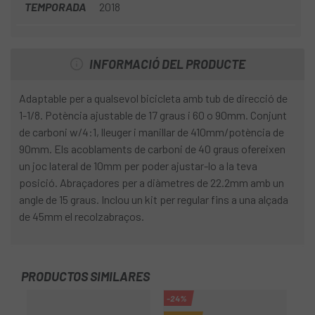
TEMPORADA
2018
INFORMACIÓ DEL PRODUCTE
Adaptable per a qualsevol bicicleta amb tub de direcció de
1-1/8. Potència ajustable de 17 graus i 60 o 90mm. Conjunt
de carboni w/4:1, lleuger i manillar de 410mm/potència de
90mm. Els acoblaments de carboni de 40 graus ofereixen
un joc lateral de 10mm per poder ajustar-lo a la teva
posició. Abraçadores per a diàmetres de 22.2mm amb un
angle de 15 graus. Inclou un kit per regular fins a una alçada
de 45mm el recolzabraços.
PRODUCTOS SIMILARES
-24%