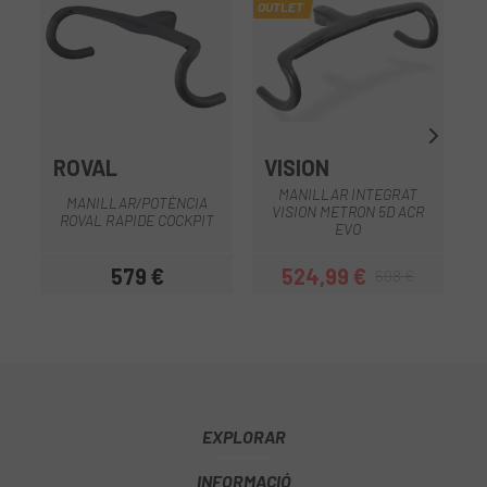
OUTLET
ROVAL
VISION
MANILLAR INTEGRAT
MANILLAR/POTÈNCIA
VISION METRON 5D ACR
ROVAL RAPIDE COCKPIT
EVO
579 €
524,99 €
698 €
Preu
Preu
Preu regular
EXPLORAR
INFORMACIÓ