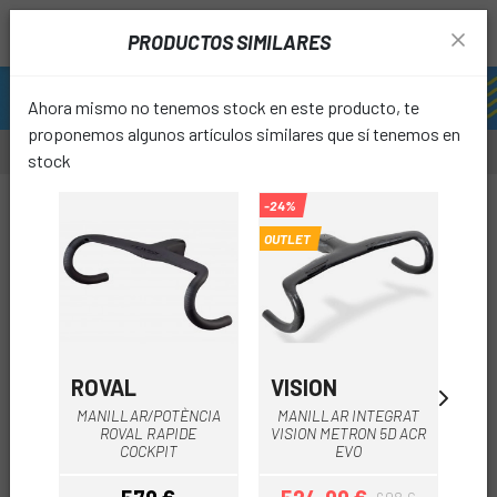
PRODUCTOS SIMILARES
Ahora mismo no tenemos stock en este producto, te
proponemos algunos artículos similares que sí tenemos en
stock
-24%
OUTLET
favori
ROVAL
VISION
RO
MANILLAR/POTÈNCIA
MANILLAR INTEGRAT
ROVAL RAPIDE
VISION METRON 5D ACR
AL
COCKPIT
EVO