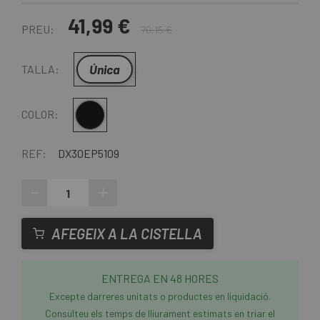
41,99 €
PREU:
70,15 €
Única
TALLA:
Negre
COLOR:
REF:
DX30EP5109
-
+
AFEGEIX A LA CISTELLA
ENTREGA EN 48 HORES
Excepte darreres unitats o productes en liquidació.
Consulteu els temps de lliurament estimats en triar el