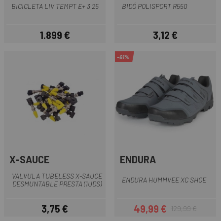
BICICLETA LIV TEMPT E+ 3 25
BIDÓ POLISPORT R550
1.899 €
3,12 €
Preu
Preu
-61%
X-SAUCE
ENDURA
VALVULA TUBELESS X-SAUCE
ENDURA HUMMVEE XC SHOE
DESMUNTABLE PRESTA (1UDS)
3,75 €
49,99 €
129,99 €
Preu
Preu
Preu regular