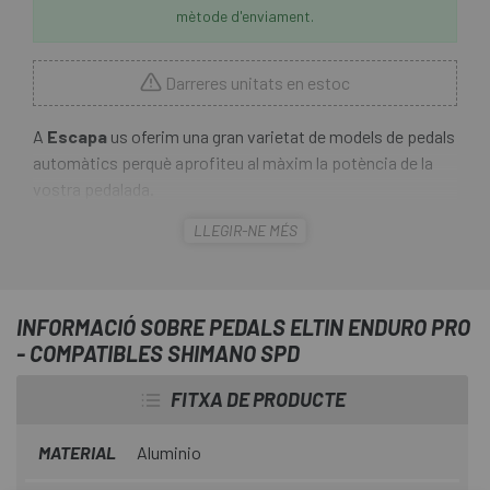
mètode d'enviament.
Darreres unitats en estoc
A
Escapa
us oferim una gran varietat de models de pedals
automàtics perquè aprofiteu al màxim la potència de la
vostra pedalada.
LLEGIR-NE MÉS
Els
pedals Eltin Enduro Pro
tenen una magnífica relació
qualitat/preu, una gran estabilitat i una alta durabilitat. A
més, els
pedals Eltin Enduro Pro
són compatibles amb
les cales Shimano SPD, les més habituals entre els
INFORMACIÓ SOBRE PEDALS ELTIN ENDURO PRO
ciclistes de muntanya.
- COMPATIBLES SHIMANO SPD
FITXA DE PRODUCTE
MATERIAL
Aluminio