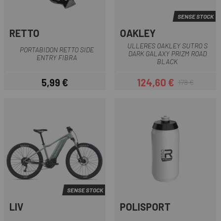
SENSE STOCK
RETTO
OAKLEY
ULLERES OAKLEY SUTRO S
PORTABIDON RETTO SIDE
DARK GALAXY PRIZM ROAD
ENTRY FIBRA
BLACK
5,99 €
124,60 €
178 €
Preu
Preu
Preu regular
SENSE STOCK
LIV
POLISPORT