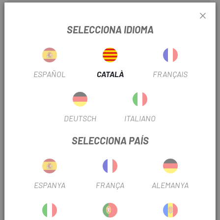
ÚS
Btt
SELECCIONA IDIOMA
INFORMACIÓ DEL PRODUCTE
- Alumini Forjat
ESPAÑOL
CATALÀ
FRANÇAIS
- Eix Crom-Molibdè
- Rodament DU/Segellament
DEUTSCH
ITALIANO
- Dimensions: 85x85x40mm
SELECCIONA PAÍS
- Pes: 410g (parella)
- Compatible amb SPD - Cales incloses
ESPANYA
FRANÇA
ALEMANYA
PRODUCTOS SIMILARES