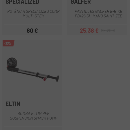
SPECIALIZED
GALFER
POTÈNCIA SPECIALIZED COMP
PASTILLES GALFER E-BIKE
MULTI STEM
FD426 SHIMANO SAINT-ZEE
60 €
25,38 €
28,20 €
Preu
Preu
Preu regular
-33%
ELTIN
BOMBA ELTIN PER
SUSPENSION SMASH PUMP