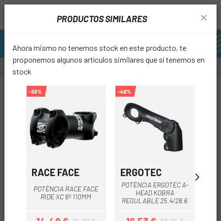
PRODUCTOS SIMILARES
Ahora mismo no tenemos stock en este producto, te
proponemos algunos artículos similares que sí tenemos en
stock
-50%
-59%
-49%
-69%
favori
RACE FACE
ERGOTEC
M
POTÈNCIA ERGOTEC A-
POTÈNCIA RACE FACE
HEAD KOBRA
POT
RIDE XC 6º 110MM
REGULABLE 25.4/28.6