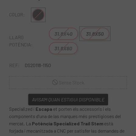
Negre
COLOR:
31.8X40
31.8X50
LLARG
POTÈNCIA:
31.8X60
REF:
DS20118-1150
Sense Stock
AVISA'M QUAN ESTIGUI DISPONIBLE
Specialized i
Escapa
et porten els accessoris i els
components d'una de las marques més prestigioses del
mercat. La
Potència Specialized Trail Stem
està
forjada i mecanitzada a CNC per satisfer las demandes de