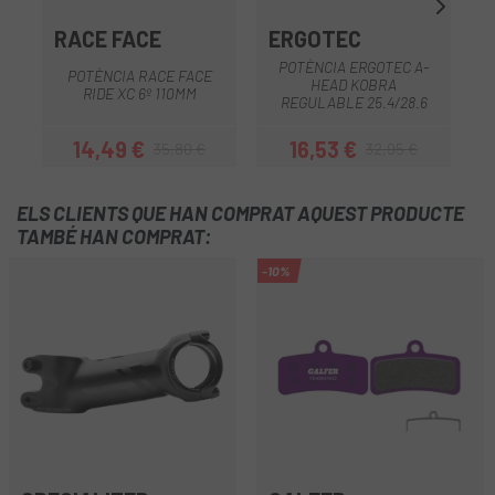
RACE FACE
ERGOTEC
POTÈNCIA ERGOTEC A-
POTÈNCIA RACE FACE
HEAD KOBRA
P
RIDE XC 6º 110MM
REGULABLE 25.4/28.6
14,49 €
16,53 €
35,80 €
32,95 €
Preu
Preu regular
Preu
Preu regular
ELS CLIENTS QUE HAN COMPRAT AQUEST PRODUCTE
TAMBÉ HAN COMPRAT:
-10%