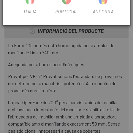
DIÀMETRE MANILLAR
31
ITÀLIA
PORTUGAL
ANDORRA
INFORMACIÓ DEL PRODUCTE
La Force 109 només està homologada per a amples de
manillar de fins a 740 mm.
Adequada per a barres aerodinàmiques
Provat per VR-3? Provat segons l'estàndard de prova més
dur del món per a manubris i potències. A la màquina de
prova més dura i realista.
Capçal OpenFace de 200° per a canvis ràpids de manillar
amb una suau incrustació del manillar. Estabilitat total de
l'abraçadora del manillar amb una amplada d'abraçadora
compatible amb el manillar de exactament 50 mm. Sense
pes addicional innecessari a causa de cobertes