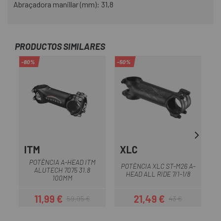
Abraçadora manillar (mm): 31,8
PRODUCTOS SIMILARES
-80%
-50%
-9
ITM
XLC
POTÈNCIA A-HEAD ITM
POTÈNCIA XLC ST-M26 A-
ALUTECH 7075 31.8
HEAD ALL RIDE 7/1-1/8
100MM
11,99 €
21,49 €
59,95 €
43 €
Preu
Preu regular
Preu
Preu regular