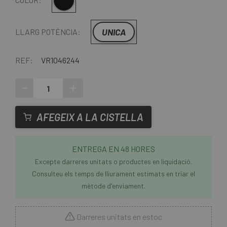
Multi
UNICA
LLARG POTÈNCIA:
REF:
VR1046244
-
+
AFEGEIX A LA CISTELLA
ENTREGA EN 48 HORES
Excepte darreres unitats o productes en liquidació.
Consulteu els temps de lliurament estimats en triar el
mètode d'enviament.
Darreres unitats en estoc