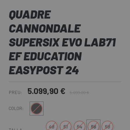
QUADRE
CANNONDALE
SUPERSIX EVO LAB71
EF EDUCATION
EASYPOST 24
5.099,90 €
PREU:
5.999,00 €
Multi
COLOR:
48
51
54
56
58
TALLA