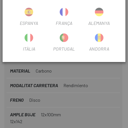
61cm)
DIRECCIÓ
Integrated, 1-1/8 - 1-1/4
ESPANYA
FRANÇA
ALEMANYA
TIJA DE SEIENT
Cannondale C1 Aero 40 Carbon, 0mm
offset (44-48cm), 20mm offset (51-61cm)
ITÀLIA
PORTUGAL
ANDORRA
TEMPORADA
2024
MATERIAL
Carbono
MODALITAT CARRETERA
Rendimiento
FRENO
Disco
AMPLE BUJE
12x100mm
12x142