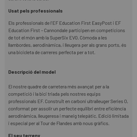
Usat pels professionals
Els professionals de l'EF Education First EasyPost i EF
Education First – Cannondale participen en competicions
de tot el món amb la SuperSix EVO. Còmoda a les
llambordes, aerodinàmica, i lleugera per als grans ports, és
una bicicleta de carreres perfecta per a tot.
Descripció del model
El nostre quadre de carretera més avançat per a la
competició i la bici triada pels nostres equips
professionals EF. Construït en carboni ultralleuger Series 0,
conformat per assolir un perfecte equilibri entre eficiència
aerodinàmica, lleugeresa i maneig telepàtic. Edició limitada
i especial per al Tour de Flandes amb nous gràfics.
El seu terreny