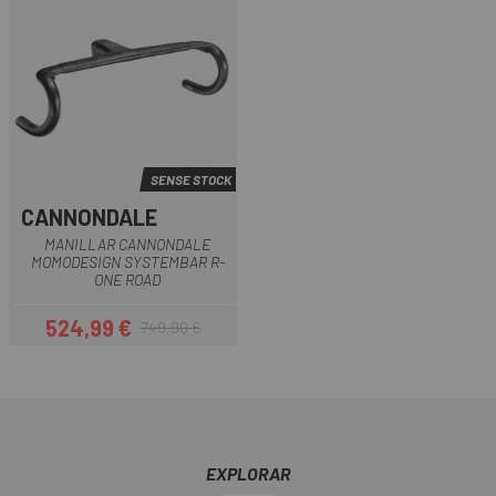
SENSE STOCK
CANNONDALE
MANILLAR CANNONDALE
MOMODESIGN SYSTEMBAR R-
ONE ROAD
524,99 €
749,90 €
Preu
Preu regular
EXPLORAR