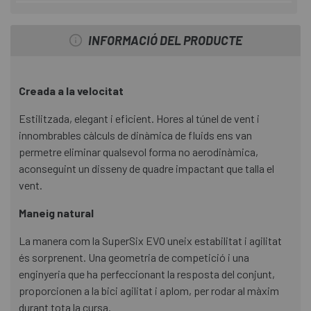
INFORMACIÓ DEL PRODUCTE
Creada a la velocitat
Estilitzada, elegant i eficient. Hores al túnel de vent i
innombrables càlculs de dinàmica de fluids ens van
permetre eliminar qualsevol forma no aerodinàmica,
aconseguint un disseny de quadre impactant que talla el
vent.
Maneig natural
La manera com la SuperSix EVO uneix estabilitat i agilitat
és sorprenent. Una geometria de competició i una
enginyeria que ha perfeccionant la resposta del conjunt,
proporcionen a la bici agilitat i aplom, per rodar al màxim
durant tota la cursa.