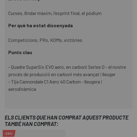
Curses, llindar màxim, l'esprint final, el pòdium
Per què ha estat dissenyada
Competicions, PRs, KOMs, victòries
Punts clau
- Quadre SuperSix EVO aero, en carboni Series 0 - el nostre
procés de producció en carboni més avançat i lleuger
- Tija Cannondale C1 Aero 40 Carbon - lleugera i
aerodinàmica
ELS CLIENTS QUE HAN COMPRAT AQUEST PRODUCTE
TAMBÉ HAN COMPRAT:
-29%