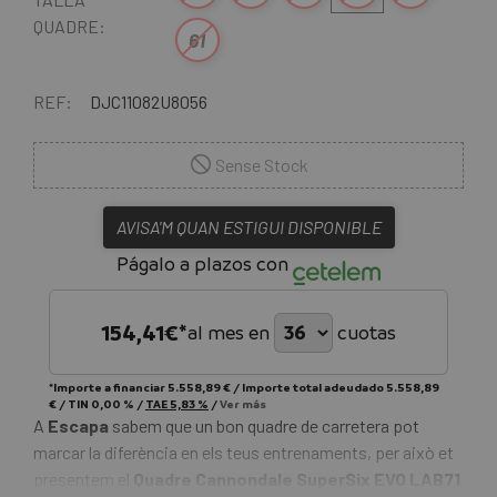
QUADRE:
61
REF:
DJC11082U8056
Sense Stock
AVISA'M QUAN ESTIGUI DISPONIBLE
Págalo a plazos con
154,41
€*
al mes en
cuotas
*Importe a financiar
5.558,89 €
/
Importe total adeudado
5.558,89
€
/
TIN
0,00 %
/
TAE
5,83 %
/
Ver más
A
Escapa
sabem que un bon quadre de carretera pot
marcar la diferència en els teus entrenaments, per això et
presentem el
Quadre Cannondale SuperSix EVO LAB71