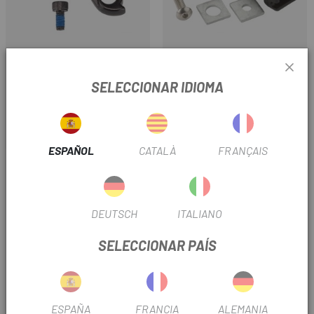
SPECIALIZED
BROMPTON
SELECCIONAR IDIOMA
PUNTERA CUADRO
GANCHO RUEDA DELANTERA
SPECIALIZED AETHOS /
BROMPTON - L/R VERSION
TARMAC
16 €
11 €
Precio
Precio
ESPAÑOL
CATALÀ
FRANÇAIS
DEUTSCH
ITALIANO
SELECCIONAR PAÍS
ESPAÑA
FRANCIA
ALEMANIA