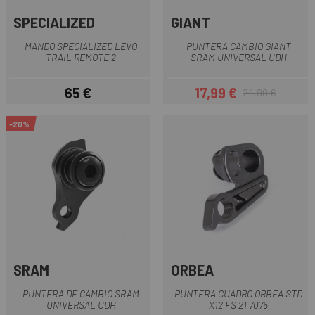
SPECIALIZED
GIANT
MANDO SPECIALIZED LEVO
PUNTERA CAMBIO GIANT
TRAIL REMOTE 2
SRAM UNIVERSAL UDH
65 €
17,99 €
24,90 €
Precio
Precio
Precio regular
-20%
SRAM
ORBEA
PUNTERA DE CAMBIO SRAM
PUNTERA CUADRO ORBEA STD
UNIVERSAL UDH
X12 FS 21 7075