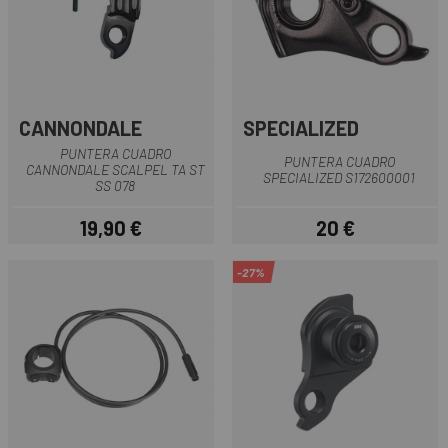
CANNONDALE
SPECIALIZED
PUNTERA CUADRO
PUNTERA CUADRO
CANNONDALE SCALPEL TA ST
SPECIALIZED S172600001
SS 078
19,90 €
20 €
Precio
Precio
-27%