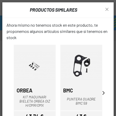
PRODUCTOS SIMILARES
Ahora mismo no tenemos stock en este producto, te
proponemos algunos artículos similares que sí tenemos en
stock
favori
ORBEA
BMC
B
KIT MAQUINARI
FI
PUNTERA QUADRE
BIELETA ORBEA OIZ
DA
BMC 59
H/OMR/OMX
BR