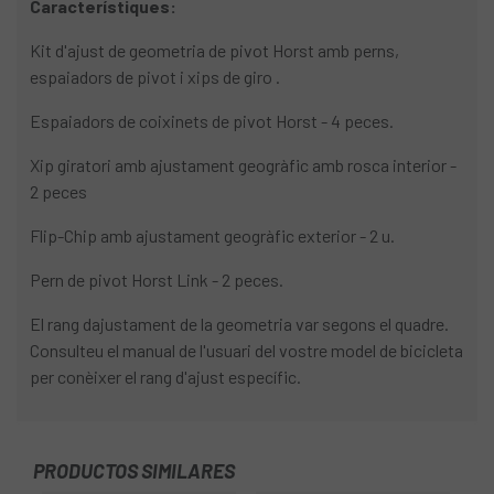
Característiques:
Kit d'ajust de geometria de pivot Horst amb perns,
espaiadors de pivot i xips de giro .
Espaiadors de coixinets de pivot Horst - 4 peces.
Xip giratori amb ajustament geogràfic amb rosca interior -
2 peces
Flip-Chip amb ajustament geogràfic exterior - 2 u.
Pern de pivot Horst Link - 2 peces.
El rang dajustament de la geometria var segons el quadre.
Consulteu el manual de l'usuari del vostre model de bicicleta
per conèixer el rang d'ajust específic.
PRODUCTOS SIMILARES