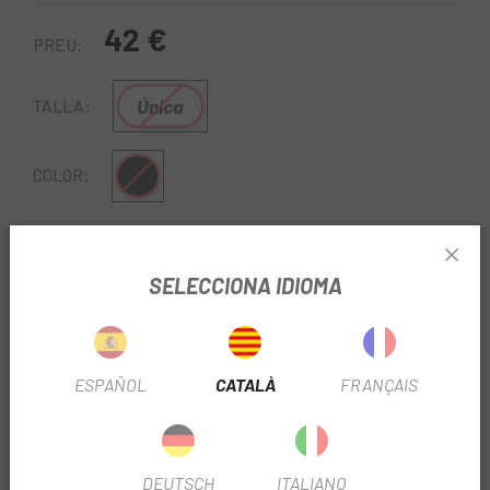
42 €
PREU:
Única
TALLA:
Negre
COLOR:
REF:
DSS210500006
SELECCIONA IDIOMA
Sense Stock
AVISA'M QUAN ESTIGUI DISPONIBLE
ESPAÑOL
CATALÀ
FRANÇAIS
DESCOMPTE DEL 10% AL CARRET
Oferta no acumulable a altres promocions.
Condicions
DEUTSCH
ITALIANO