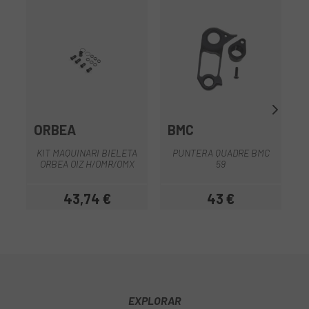
ORBEA
BMC
KIT MAQUINARI BIELETA
PUNTERA QUADRE BMC
ORBEA OIZ H/OMR/OMX
59
43,74 €
43 €
Preu
Preu
EXPLORAR