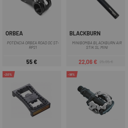
ORBEA
BLACKBURN
POTÈNCIA ORBEA ROAD OC ST-
MINIBOMBA BLACKBURN AIR
RP21
STIK SL MINI
55 €
22,06 €
25,95 €
Preu
Preu
Preu regular
-20%
-18%