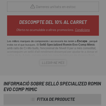
Darreres unitats en estoc
DESCOMPTE DEL 10% AL CARRET
Oferta no acumulable a altres promocions.
Condicions
Escapa
Les millors marques de components i accessoris les tenim a
, perquè
Selló Specialized Romin Evo Comp Mimic
trobis tot el que busques. El
amb rails de Cr-Mo buits, l'encoixinat de Nivell II per a més comoditat,
aconseguim un selló d'alt rendiment dissenyat per ajudar-te a donar el
millor de tu. A més, compta amb les característiques de disseny Body
Geometry que coneixes i tant t'agraden, de manera que pots estar
LLEGIR-NE MÉS
segura de gaudir de comoditat superior durant tot el dia a qualsevol
posició.
INFORMACIÓ SOBRE SELLÓ SPECIALIZED ROMIN
EVO COMP MIMIC
FITXA DE PRODUCTE