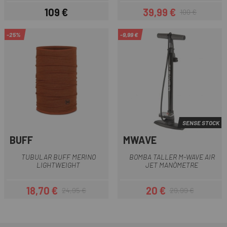
109 €
39,99 €
100 €
Preu
Preu
Preu regular
-25%
-9,99 €
SENSE STOCK
BUFF
MWAVE
TUBULAR BUFF MERINO
BOMBA TALLER M-WAVE AIR
LIGHTWEIGHT
JET MANÒMETRE
18,70 €
20 €
24,95 €
29,99 €
Preu
Preu regular
Preu
Preu regular