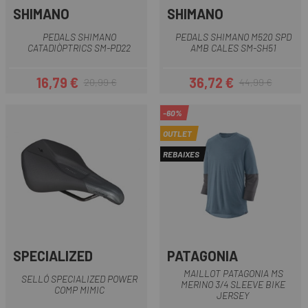
SHIMANO
SHIMANO
PEDALS SHIMANO
PEDALS SHIMANO M520 SPD
CATADIÒPTRICS SM-PD22
AMB CALES SM-SH51
16,79 €
36,72 €
20,99 €
44,99 €
Preu
Preu regular
Preu
Preu regular
-60%
OUTLET
REBAIXES
SPECIALIZED
PATAGONIA
MAILLOT PATAGONIA MS
SELLÓ SPECIALIZED POWER
MERINO 3/4 SLEEVE BIKE
COMP MIMIC
JERSEY