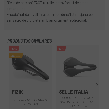
Riells de carboni FACT ultralleugers, forts i de grans
dimensions.
Encoixinat de nivell 2: escuma de densitat mitjana per a
sensació de bicicleta amb amortiment addicional.
PRODUCTOS SIMILARES
-33%
-17%
-1
OUTLET
FIZIK
SELLE ITALIA
F
SEIENT SELLE ITALIA
SILLIN FIZIK ANTARES
NOVUS EVO BOOST TI 316
VENTO 00
SUPERFLOW