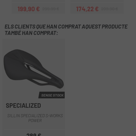
199,90 €
174,22 €
299,99 €
209,90 €
Preu
Preu regular
Preu
Preu regular
ELS CLIENTS QUE HAN COMPRAT AQUEST PRODUCTE
TAMBÉ HAN COMPRAT:
SENSE STOCK
SPECIALIZED
SILLIN SPECIALIZED S-WORKS
POWER
289 €