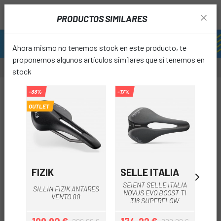
PRODUCTOS SIMILARES
Ahora mismo no tenemos stock en este producto, te
proponemos algunos artículos similares que sí tenemos en
stock
-10%
-33%
-17%
-10%
OUTLET
favori
FIZIK
SELLE ITALIA
FI
SEIENT SELLE ITALIA
SI
SILLIN FIZIK ANTARES
NOVUS EVO BOOST TI
AD
VENTO 00
316 SUPERFLOW