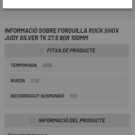
INFORMACIÓ SOBRE FORQUILLA ROCK SHOX
JUDY SILVER TK 27.5 9QR 100MM
FITXA DE PRODUCTE
TEMPORADA
2025
RUEDA
27,5"
RECORREGUT SUSPENSIÓ
100
INFORMACIÓ DEL PRODUCTE
Característiques: