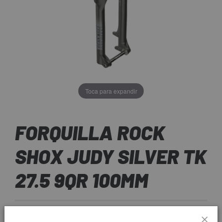
Toca para expandir
FORQUILLA ROCK
SHOX JUDY SILVER TK
27.5 9QR 100MM
192,95 €
PREU:
227,00 €