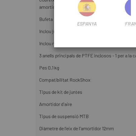
amortidor.
Bufeta millorada inclosa
ESPANYA
FRA
Inclou junta d´eix d´amortidor principal millorada
Inclou nucli de vàlvula schrader classificat per a
3 anells principals de PTFE inclosos - 1 per a la cà
Pes 0,1 kg
Compatibilitat RockShox
Tipus de kit de juntes
Amortidor d'aire
Tipus de suspensió MTB
Diàmetre de l'eix de l'amortidor 12mm