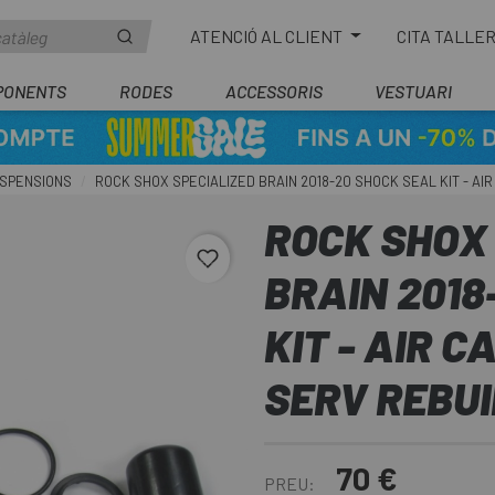
ATENCIÓ AL CLIENT
CITA TALLE
PONENTS
RODES
ACCESSORIS
VESTUARI
USPENSIONS
ROCK SHOX SPECIALIZED BRAIN 2018-20 SHOCK SEAL KIT - AI
ROCK SHOX
favorite_border
BRAIN 2018
KIT - AIR 
SERV REBU
70 €
PREU: