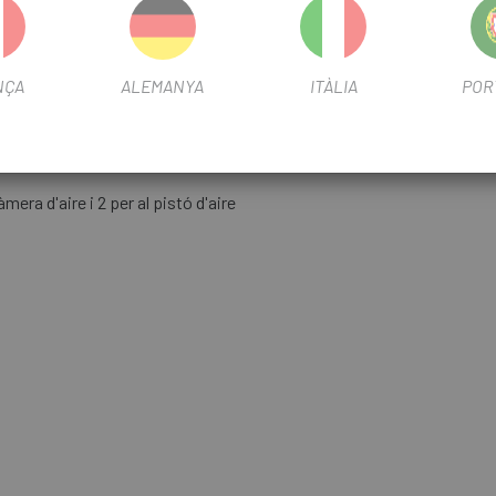
NÇA
ALEMANYA
ITÀLIA
POR
 800 PSI
mera d'aire i 2 per al pistó d'aire