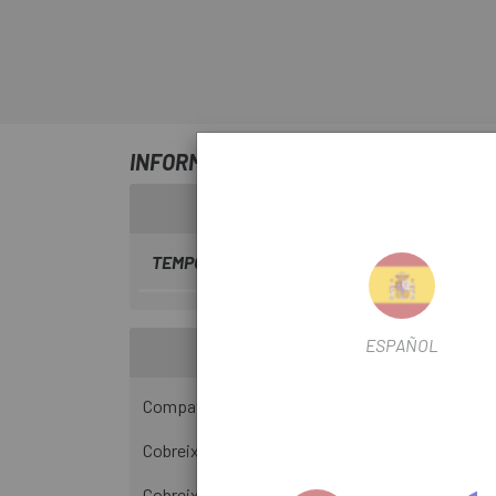
INFORMACIÓ SOBRE ROCK SHOX SPECIA
TEMPORADA
2018
ESPAÑOL
Compatibilitat amb amortidors d'aire RockShox 
Cobreix ambdues parts - la llauna daire i els sege
Cobreix tots els models Rockshox Specialized Br