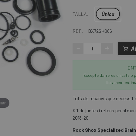
Única
TALLA:
REF:
DX72SK086
-
+
A
ENT
Excepte darreres unitats o p
lliurament estim
Tots els recanvis que necessitis 
liar
Kit de juntes i retens per al m
2018-20
Rock Shox Specialized Brain