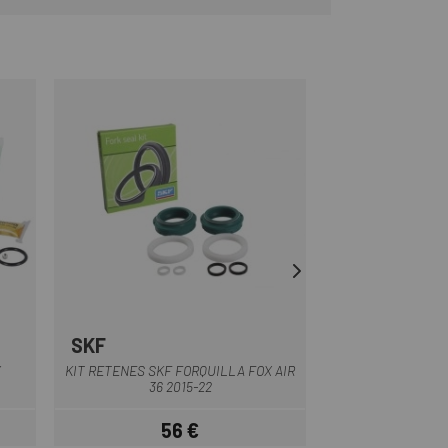
SKF
FOX SHOX
Negre
X
KIT RETENES SKF FORQUILLA FOX AIR
RETENS DE SUSP
36 2015-22
FRI
56 €
72,
Preu