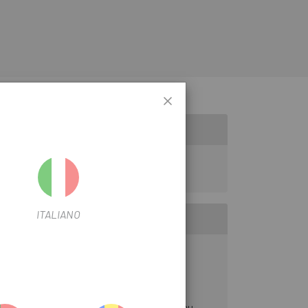
& DAMPER SERV REBUILD
ITALIANO
es extra que no són necessàries per al teu