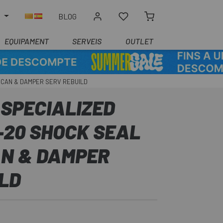
R
BLOG
EQUIPAMENT
SERVEIS
OUTLET
R CAN & DAMPER SERV REBUILD
 SPECIALIZED
-20 SHOCK SEAL
CAN & DAMPER
ILD