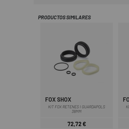
PRODUCTOS SIMILARES
FOX SHOX
F
Multi
KIT FOX RETENES I GUARDAPOLS
K
38MM
72,72 €
Preu