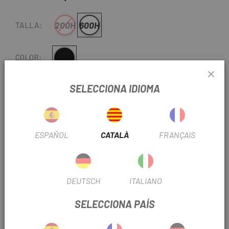
200H
600H
TALLA:
Multi
COLOR:
REF:
DX7211.6818.051.001
SELECCIONA IDIOMA
-
+
ESPAÑOL
CATALÀ
FRANÇAIS
AFEGEIX A LA CISTELLA
ENTREGA EN 48 HORES
DEUTSCH
ITALIANO
Excepte darreres unitats o productes en liquidació.
Consulteu els temps de lliurament estimats en triar el
SELECCIONA PAÍS
mètode d'enviament.