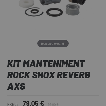
Toca para expandir
KIT MANTENIMENT
ROCK SHOX REVERB
AXS
79,05 €
PREU:
93,00 €