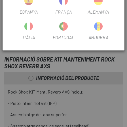
Mantingues la teva tija telescòpica Reverb en perfecte
ESPANYA
FRANÇA
ALEMANYA
estat de marxa amb el kit de manteniment que et presenta
Escapa
.
ITÀLIA
PORTUGAL
ANDORRA
INFORMACIÓ SOBRE KIT MANTENIMENT ROCK
SHOX REVERB AXS
INFORMACIÓ DEL PRODUCTE
Rock Shox KIT Mant. Reverb AXS inclou:
- Pistó intern flotant (IFP)
- Assemblatge de tapa superior
- Assemblatge capçal de segellat (sealhead)