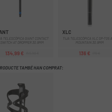
IANT
XLC
Negre
Negre
JA TELESCÒPICA GIANT CONTACT
TIJA TELESCÒPICA XLC SP-T05 
SWITCH AT DROPPER 30.9MM
MOUNTAIN 30.9MM
134,99 €
136 €
159,90 €
170 €
Preu
Preu regular
Preu
Preu regular
PRODUCTE TAMBÉ HAN COMPRAT: