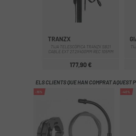
TRANZX
G
Negre
TIJA TELESCÒPICA TRANZX SB21
TI
CABLE EXT 27.2X400MM REC 105MM
177,90 €
Preu
ELS CLIENTS QUE HAN COMPRAT AQUEST 
-15%
-40%