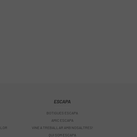
ESCAPA
BOTIGUES ESCAPA
AMIC ESCAPA
LLOR
VINE A TREBALLAR AMB NOSALTRES!
QUI SOM ESCAPA