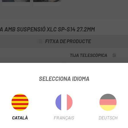
A AMB SUSPENSIÓ XLC SP-S14 27.2MM
FITXA DE PRODUCTE
TIJA TELESCÒPICA
Si
SELECCIONA IDIOMA
INFORMACIÓ DEL PRODUCTE
-S14
disposa de guiatge intern de cables.
CATALÀ
FRANÇAIS
DEUTSCH
aire fins a 70mm, segons el pes i les preferències del ciclista.