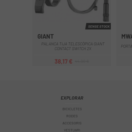
SENSE STOCK
GIANT
MW
Multi
PALANCA TIJA TELESCÒPICA GIANT
PORTA
CONTACT SWITCH 2X
38,17 €
44,90 €
Preu
Preu regular
EXPLORAR
BICICLETES
RODES
ACCESORIS
VESTUARI