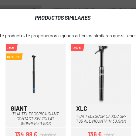
ATENCIÓ AL CLIENT
CITA TALLE
PRODUCTOS SIMILARES
PONENTS
RODES
ACCESSORIS
VESTUARI
 producto, te proponemos algunos artículos similares que sí ten
-15%
-20%
CÒPIQUES
TIJA TELESCÒPICA AMB SUSPENSIÓ XLC SP-S14 27.2MM
OUTLET
TIJA TELE
favorite_border
SUSPENSIÓ 
27.2MM
GIANT
XLC
Negre
Negre
TIJA TELESCÒPICA GIANT
144 €
TIJA TELESCÒPICA XLC SP-
PREU:
CONTACT SWITCH AT
180,00 €
T05 ALL MOUNTAIN 30.9MM
DROPPER 30.9MM
134,99 €
136 €
159,90 €
170 €
Negre
COLOR: