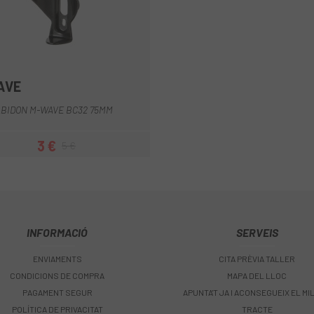
AVE
Negre
BIDON M-WAVE BC32 75MM
3 €
5 €
Preu
Preu regular
INFORMACIÓ
SERVEIS
ENVIAMENTS
CITA PRÈVIA TALLER
CONDICIONS DE COMPRA
MAPA DEL LLOC
PAGAMENT SEGUR
APUNTA'T JA I ACONSEGUEIX EL MI
POLÍTICA DE PRIVACITAT
TRACTE