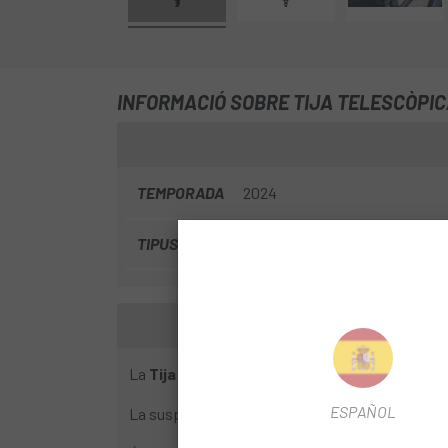
INFORMACIÓ SOBRE TIJA TELESCÒPIC
TEMPORADA
2024
TIPUS TIJA TELESCÒPICA
Cableado interno
La
Tija Telescòpica Amb Suspensió XLC SP
ESPAÑOL
La suspensió es pot ajustar mitjançant pressió d'