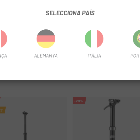
 pes.
SELECCIONA PAÍS
 de muntatge baixa.
t
ta.
NÇA
ALEMANYA
ITÀLIA
POR
 X 80mm
-20%
ET