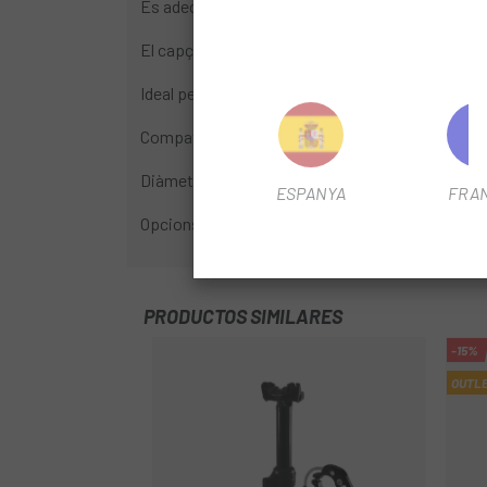
És adequada per a ciclistes d'entre 50 i 125 kg de
El capçal patentat de perfil baix manté l'alçada
Ideal per a Touring, Trekking i bicicletes de ciuta
Compatible amb la majoria de quadres de bicicle
Diàmetre: 27.2mm
ESPANYA
FRA
Opcions de llargada: 390mm X 100mm, 340mm
PRODUCTOS SIMILARES
-15%
OUTL