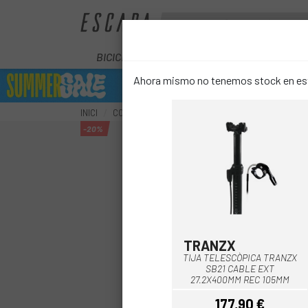
BICICLETES
ELÈCTRIQUES
COM
Ahora mismo no tenemos stock en este
INICI
COMPONENTS
TIGES SEIENT
TIGES TELES
-20%
TRANZX
Negre
TIJA TELESCÒPICA TRANZX
SB21 CABLE EXT
27.2X400MM REC 105MM
177,90 €