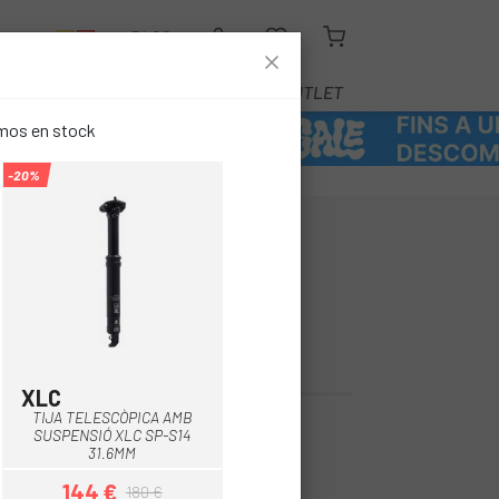
R
BLOG
EQUIPAMENT
SERVEIS
OUTLET
emos en stock
-20%
SCÒPICA AMB
XLC SP-S14
XLC
Negre
TIJA TELESCÒPICA AMB
SUSPENSIÓ XLC SP-S14
31.6MM
144 €
180 €