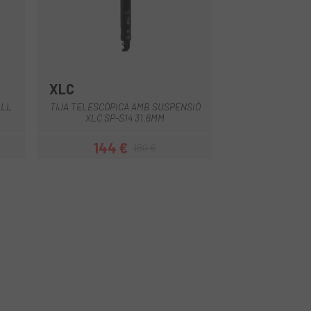
XLC
Negre
ALL
TIJA TELESCÒPICA AMB SUSPENSIÓ
XLC SP-S14 31.6MM
144 €
180 €
Preu
Preu regular