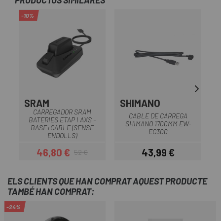
PRODUCTOS SIMILARES
-10%
-4
OU
SRAM
SHIMANO
CARREGADOR SRAM
CABLE DE CÀRREGA
BATERIES ETAP I AXS -
B
SHIMANO 1700MM EW-
BASE+CABLE (SENSE
EC300
ENDOLLS)
46,80 €
43,99 €
52 €
Preu
Preu regular
Preu
ELS CLIENTS QUE HAN COMPRAT AQUEST PRODUCTE
TAMBÉ HAN COMPRAT:
-24%