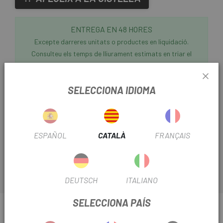
ENTREGA EN 48 HORES
Excepte darreres unitats o productes en liquidació.
Consulteu els temps de lliurament estimats en triar el
mètode d'enviament.
SELECCIONA IDIOMA
A
Escapa
tenim els components que la teva bici
necessita per continuar rendint màxim. El
carregador
Sram 1 Bateria E-Tap / AXS USB-C (Sense Cable)
és
totalment necessari quan tens un grup Sram electrònic
ESPAÑOL
CATALÀ
FRANÇAIS
AXS.
DEUTSCH
ITALIANO
SELECCIONA PAÍS
INFORMACIÓ SOBRE CARREGADOR SRAM 1
BATERIA E-TAP / AXS USB-C (SENSE CABLE)