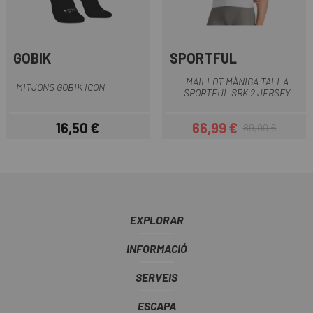
GOBIK
SPORTFUL
MAILLOT MÀNIGA TALLA
MITJONS GOBIK ICON
SPORTFUL SRK 2 JERSEY
16,50 €
66,99 €
89,90 €
Preu
Preu
Preu regular
EXPLORAR
INFORMACIÓ
SERVEIS
ESCAPA