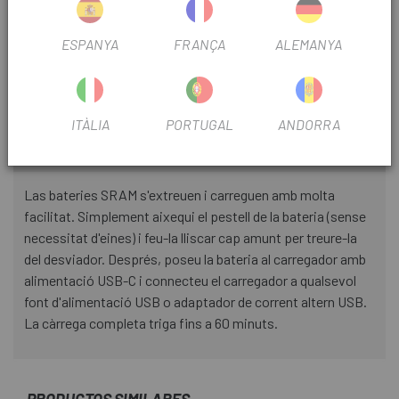
FITXA DE PRODUCTE
ESPANYA
FRANÇA
ALEMANYA
TEMPORADA
2026
ITÀLIA
PORTUGAL
ANDORRA
INFORMACIÓ DEL PRODUCTE
Las bateries SRAM s'extreuen i carreguen amb molta
facilitat. Simplement aixequi el pestell de la bateria (sense
necessitat d'eines) i feu-la lliscar cap amunt per treure-la
del desviador. Després, poseu la bateria al carregador amb
alimentació USB-C i connecteu el carregador a qualsevol
font d'alimentació USB o adaptador de corrent altern USB.
La càrrega completa triga fins a 60 minuts.