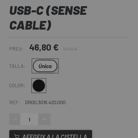
USB-C (SENSE
CABLE)
46,80 €
PREU:
52,00 €
Única
TALLA:
Negre
COLOR:
REF:
DR00.3018.420.000
-
+
AFEGEIX A LA CISTELLA