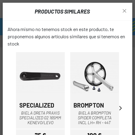
PRODUCTOS SIMILARES
Ahora mismo no tenemos stock en este producto, te
proponemos algunos artículos similares que sí tenemos en
stock
-20%
-6%
favori
SPECIALIZED
BROMPTON
S
BIELA DRETA PRAXIS
BIELA BROMPTON
BI
SPECIALIZED G2 165MM
SPIDER COMPLETA
KENEVO/LEVO
INCL LH+ RH - 44T