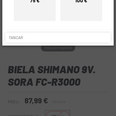
75 €
100 €
Preu
Preu
TANCAR
Toca para expandir
BIELA SHIMANO 9V.
SORA FC-R3000
87,99 €
PREU:
109,99 €