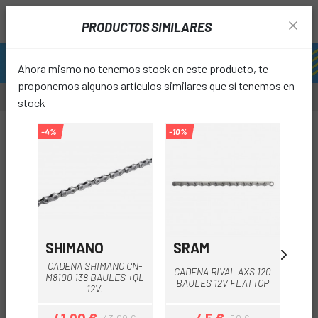
PRODUCTOS SIMILARES
Ahora mismo no tenemos stock en este producto, te
proponemos algunos artículos similares que sí tenemos en
stock
-30%
-4%
-10%
-9%
favori
SHIMANO
SRAM
SH
CADENA SHIMANO CN-
CA
CADENA RIVAL AXS 120
M8100 138 BAULES +QL
HG9
BAULES 12V FLATTOP
12V.