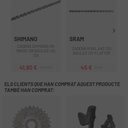
SHIMANO
SRAM
CADENA SHIMANO CN-
CADENA RIVAL AXS 120
M8100 138 BAULES +QL
BAULES 12V FLATTOP
12V.
41,90 €
45 €
43,99 €
50 €
Preu
Preu regular
Preu
Preu regular
ELS CLIENTS QUE HAN COMPRAT AQUEST PRODUCTE
TAMBÉ HAN COMPRAT: