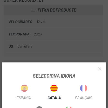
FITXA DE PRODUCTE
VELOCIDADES
12 vel.
TEMPORADA
2023
ÚS
Carretera
INFORMACIÓ DEL PRODUCTE
SELECCIONA IDIOMA
La cadena Super Record de 12 velocitats és prima, robusta,
suau i precisa.
L'amplada de la cadena és de 5,15 mm.
ESPAÑOL
CATALÀ
FRANÇAIS
S'hi va afegir un tractament especial per millorar la suavitat