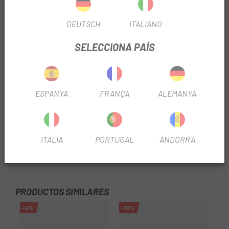
extrema i el rendiment dels canvis de precisió.
Passadors alineats amb la superfície exterior per a canvis
DEUTSCH
ITALIANO
suaus i precisos
SELECCIONA PAÍS
Disseny optimitzat per treballar a la perfecció amb perfils
de dents de plat de 12 velocitats
Enllaços (enllaços): 110
ESPANYA
FRANÇA
ALEMANYA
Ample: 5,15 mm
Tipus de connexió de cadena: Passador premsat
ITÀLIA
PORTUGAL
ANDORRA
Pes: 220g.
PRODUCTOS SIMILARES
-4%
-10%
-9