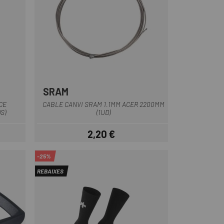
SRAM
CE
CABLE CANVI SRAM 1.1MM ACER 2200MM
S)
(1UD)
2,20 €
Preu
-25%
REBAIXES