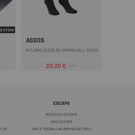
E STOCK
ASSOS
Negre
MITJONS ASSOS RS SPRING FALL SOCKS
20,20 €
27 €
Preu
Preu regular
ESCAPA
BOTIGUES ESCAPA
AMIC ESCAPA
LLOR
VINE A TREBALLAR AMB NOSALTRES!