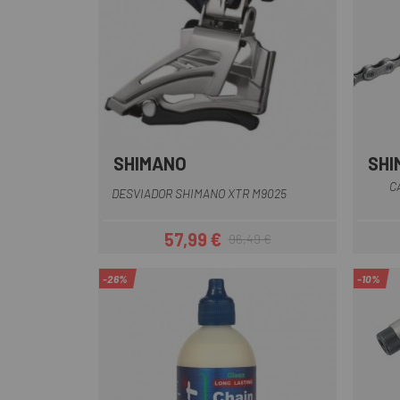
SHIMANO
SHI
Multi
C
DESVIADOR SHIMANO XTR M9025
57,99 €
96,49 €
Preu
Preu regular
-26%
-10%