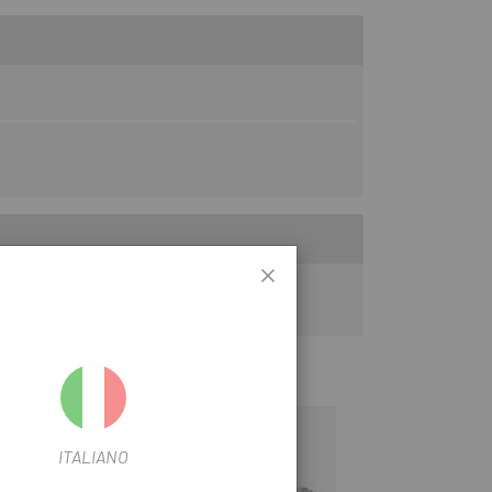
estreta i una estructura precisa.
-9%
-10%
ITALIANO