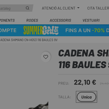
ATENCIÓ AL CLIENT
CITA TALLE
PONENTS
RODES
ACCESSORIS
VESTUARI
CADENA SHIMANO CN-HG53 116 BAULES 9V
CADENA SH
favorite_border
116 BAULES
22,10 €
PREU:
24,49
Unica
TALLA: