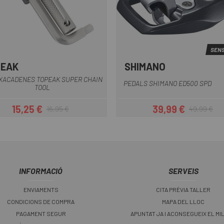
SENS
PEAK
SHIMANO
XACADENES TOPEAK SUPER CHAIN
PEDALS SHIMANO ED500 SPD
TOOL
15,25 €
39,99 €
16,95 €
49,99 €
Preu
Preu regular
Preu
Preu regular
INFORMACIÓ
SERVEIS
ENVIAMENTS
CITA PRÈVIA TALLER
CONDICIONS DE COMPRA
MAPA DEL LLOC
PAGAMENT SEGUR
APUNTA'T JA I ACONSEGUEIX EL MI