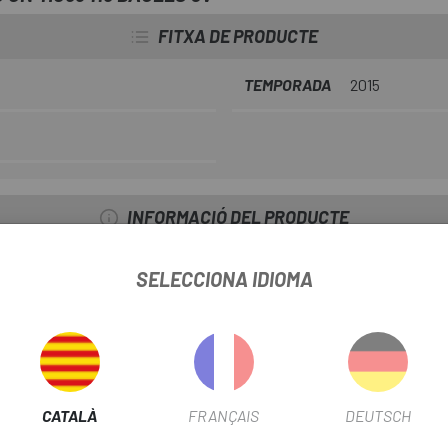
FITXA DE PRODUCTE
TEMPORADA
2015
INFORMACIÓ DEL PRODUCTE
de 9 velocitats, la cadena HG-53 compta amb la tecnologia HG super 
SELECCIONA IDIOMA
-10%
CATALÀ
FRANÇAIS
DEUTSCH