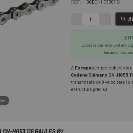
REF:
DQECNHG53C116I
-
+
A
ENT
Excepte darreres unitats o p
lliurament estim
A
Escapa
sempre trobaràs la c
Cadena Shimano CN-HG53 11
transmissió de 9 velocitats i di
estructura precisa.
liar
CN-HG53 116 BAULES 9V