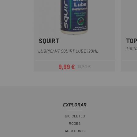
SQUIRT
TO
Multi
TRON
LUBRICANT SQUIRT LUBE 120ML
9,99 €
13,50 €
Preu
Preu regular
EXPLORAR
BICICLETES
RODES
ACCESORIS