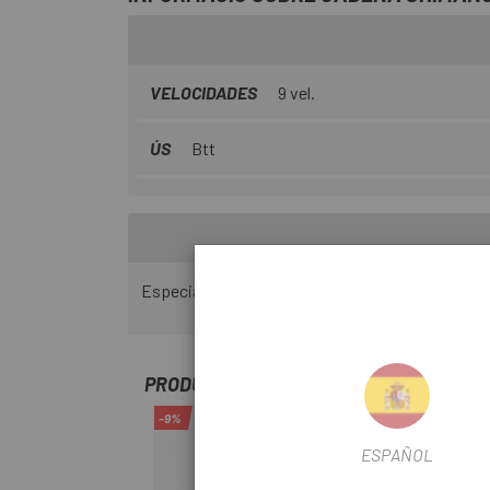
VELOCIDADES
9 vel.
ÚS
Btt
Especialment fabricada per a les transmissions 
PRODUCTOS SIMILARES
-9%
ESPAÑOL