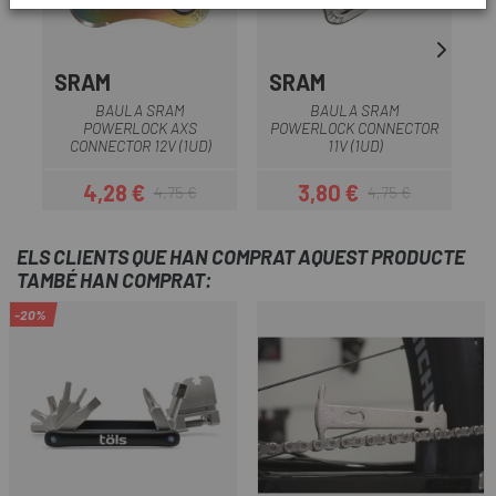
SRAM
SRAM
BAULA SRAM
BAULA SRAM
POWERLOCK AXS
POWERLOCK CONNECTOR
P
CONNECTOR 12V (1UD)
11V (1UD)
4,28 €
3,80 €
4,75 €
4,75 €
Preu
Preu regular
Preu
Preu regular
ELS CLIENTS QUE HAN COMPRAT AQUEST PRODUCTE
TAMBÉ HAN COMPRAT:
-20%