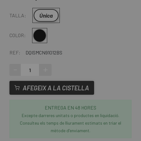
Única
TALLA:
Multi
COLOR:
REF:
DQISMCN91012BS
-
+
AFEGEIX A LA CISTELLA
ENTREGA EN 48 HORES
Excepte darreres unitats o productes en liquidació.
Consulteu els temps de lliurament estimats en triar el
mètode d'enviament.