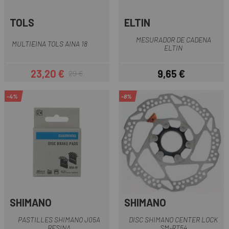
TOLS
ELTIN
MESURADOR DE CADENA
MULTIEINA TOLS AINA 18
ELTIN
23,20 €
9,65 €
29 €
Preu
Preu regular
Preu
-4%
-8%
SHIMANO
SHIMANO
PASTILLES SHIMANO J05A
DISC SHIMANO CENTER LOCK
RESINA
SM-RT54