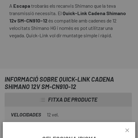
A
Escapa
trobaràs els recanvis Shimano que la teva
transmissió necessita. El
Quick-Link Cadena Shimano
12v SM-CN910-12
és compatible amb cadenes de 12
velocitats Shimano HG i només es pot utilitzar una
vegada. Quick-Link vol dir muntatge simple i ràpid.
INFORMACIÓ SOBRE QUICK-LINK CADENA
SHIMANO 12V SM-CN910-12
FITXA DE PRODUCTE
VELOCIDADES
12 vel.
TEMPORADA
2021