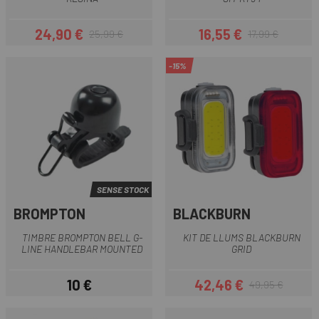
24,90 €
16,55 €
25,99 €
17,99 €
Preu
Preu regular
Preu
Preu regular
-15%
SENSE STOCK
BROMPTON
BLACKBURN
TIMBRE BROMPTON BELL G-
KIT DE LLUMS BLACKBURN
LINE HANDLEBAR MOUNTED
GRID
10 €
42,46 €
49,95 €
Preu
Preu
Preu regular