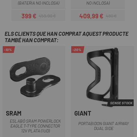
(BATERIA NO INCLOSA)
NO INCLOSA)
399 €
409,99 €
459,99 €
480 €
Preu
Preu regular
Preu
Preu regular
ELS CLIENTS QUE HAN COMPRAT AQUEST PRODUCTE
TAMBÉ HAN COMPRAT:
-10%
-20%
SENSE STOCK
SRAM
GIANT
ESLABÓ SRAM POWERLOCK
PORTABIDON GIANT AIRWAY
EAGLE T-TYPE CONNECTOR
DUAL SIDE
12V PLATA (1UD)