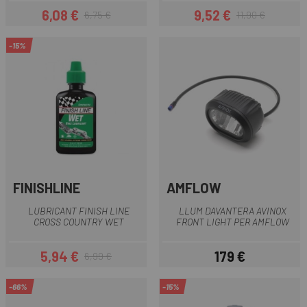
6,08 €
9,52 €
6,75 €
11,90 €
Preu
Preu regular
Preu
Preu regular
-15%
FINISHLINE
AMFLOW
LUBRICANT FINISH LINE
LLUM DAVANTERA AVINOX
CROSS COUNTRY WET
FRONT LIGHT PER AMFLOW
5,94 €
179 €
6,99 €
Preu
Preu regular
Preu
-66%
-15%