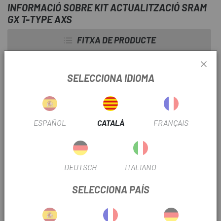
INFORMACIÓ SOBRE KIT ACTUALITZACIÓ SRAM
GX T-TYPE AXS
FITXA DE PRODUCTE
TEMPORADA
2026
SELECCIONA IDIOMA
Nº PIÑONES
12V
TIPUS TRANSMISSIÓ
Electrònica
ESPAÑOL
CATALÀ
FRANÇAIS
INFORMACIÓ DEL PRODUCTE
DEUTSCH
ITALIANO
Dissenyat perquè l'actualització de mecànic a sense fils
SELECCIONA PAÍS
sigui el més senzilla possible, el
Kit Actualització Sram
GX T-Type AXS
inclou un cos de desviador compatible
amb AXS, una bateria AXS i un controlador AXS Pod.