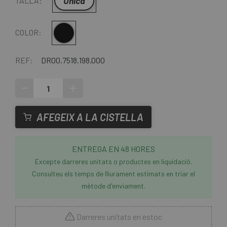
Única
TALLA:
Negre
COLOR:
REF:
DR00.7518.198.000
-
+
AFEGEIX A LA CISTELLA
ENTREGA EN 48 HORES
Excepte darreres unitats o productes en liquidació.
Consulteu els temps de lliurament estimats en triar el
mètode d'enviament.
Darreres unitats en estoc