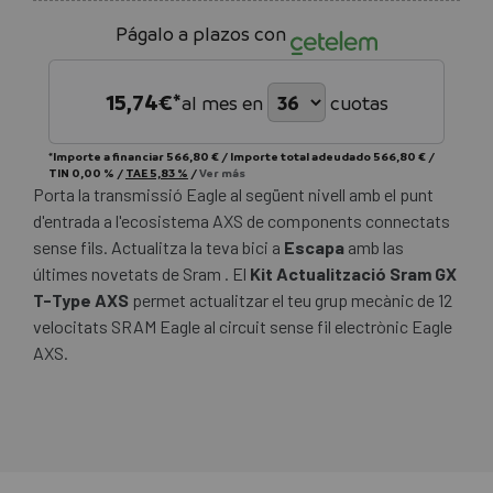
Págalo a plazos con
15,74
€*
al mes en
cuotas
*Importe a financiar
566,80 €
/
Importe total adeudado
566,80 €
/
TIN
0,00 %
/
TAE
5,83 %
/
Ver más
Porta la transmissió Eagle al següent nivell amb el punt
d'entrada a l'ecosistema AXS de components connectats
sense fils. Actualitza la teva bici a
Escapa
amb las
últimes novetats de Sram . El
Kit Actualització Sram GX
T-Type AXS
permet actualitzar el teu grup mecànic de 12
velocitats SRAM Eagle al circuit sense fil electrònic Eagle
AXS.