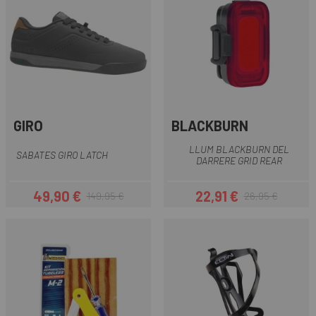
GIRO
BLACKBURN
LLUM BLACKBURN DEL
SABATES GIRO LATCH
DARRERE GRID REAR
49,90 €
22,91 €
149,95 €
26,95 €
Preu
Preu regular
Preu
Preu regular