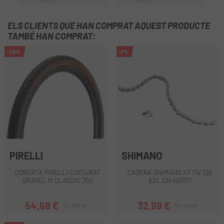
Preu
Preu regular
Preu
Preu regular
ELS CLIENTS QUE HAN COMPRAT AQUEST PRODUCTE
TAMBÉ HAN COMPRAT:
-25%
-7%
PIRELLI
SHIMANO
COBERTA PIRELLI CINTURAT
CADENA SHIMANO XT 11V 126
GRAVEL M CLASSIC 700
ESL CN-HG701
54,68 €
32,99 €
72,90 €
35,49 €
Preu
Preu regular
Preu
Preu regular