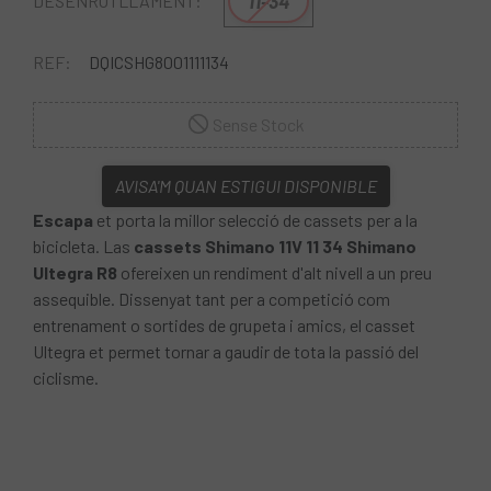
11-34
DESENROTLLAMENT:
REF:
DQICSHG8001111134
Sense Stock
AVISA'M QUAN ESTIGUI DISPONIBLE
Escapa
et porta la millor selecció de cassets per a la
bicicleta. Las
cassets Shimano 11V 11 34 Shimano
Ultegra R8
ofereixen un rendiment d'alt nivell a un preu
assequible. Dissenyat tant per a competició com
entrenament o sortides de grupeta i amics, el casset
Ultegra et permet tornar a gaudir de tota la passió del
ciclisme.