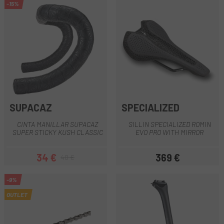
-15%
SUPACAZ
SPECIALIZED
CINTA MANILLAR SUPACAZ
SILLIN SPECIALIZED ROMIN
SUPER STICKY KUSH CLASSIC
EVO PRO WITH MIRROR
34 €
369 €
40 €
Preu
Preu regular
Preu
-9%
OUTLET