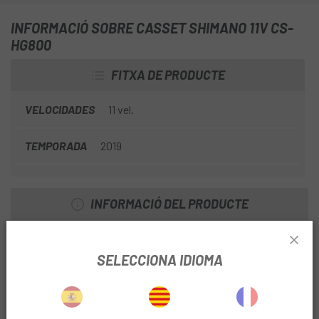
INFORMACIÓ SOBRE CASSET SHIMANO 11V CS-
HG800
FITXA DE PRODUCTE
VELOCIDADES
11 vel.
TEMPORADA
2019
INFORMACIÓ DEL PRODUCTE
DETALLS
SELECCIONA IDIOMA
- Producte: CS-HG800
- Materials: Acer / Alumini
- Pes: 335 gr
- Escalat: 11-34 (11-13-15-17-19-19-21-23-23-25- 27 -30-34)