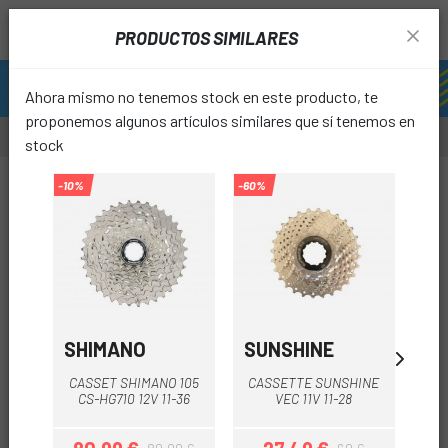
PRODUCTOS SIMILARES
Ahora mismo no tenemos stock en este producto, te
proponemos algunos artículos similares que sí tenemos en
stock
-9%
-10%
-60%
-49%
favori
SHIMANO
SUNSHINE
GU
CASSET SHIMANO 105
CASSETTE SUNSHINE
CAS
CS-HG710 12V 11-36
VEC 11V 11-28