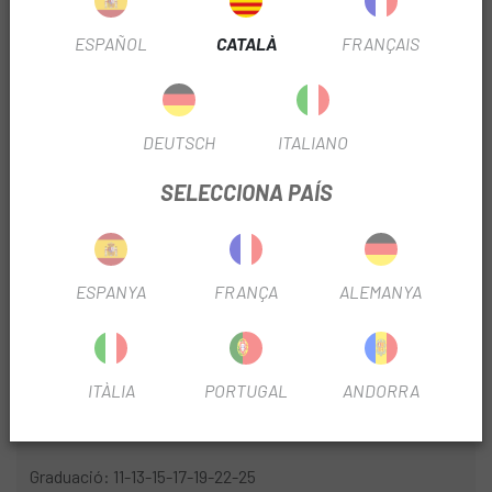
ESPAÑOL
CATALÀ
FRANÇAIS
TEMPORADA
2022
ÚS
Btt
DEUTSCH
ITALIANO
Nº PIÑONES
7V
SELECCIONA PAÍS
INFORMACIÓ DEL PRODUCTE
ESPANYA
FRANÇA
ALEMANYA
Especificacions tècniques:
Material Protector de radis: Alumini
Material pinyó: acer
ITÀLIA
PORTUGAL
ANDORRA
Nivells de commutació: 7
Graduació: 11-13-15-17-19-22-25