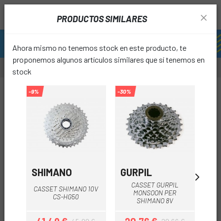
PRODUCTOS SIMILARES
Ahora mismo no tenemos stock en este producto, te
proponemos algunos artículos similares que sí tenemos en
stock
-10%
-9%
-30%
-9%
favori
SHIMANO
GURPIL
SH
CASSET GURPIL
CASSET SHIMANO 10V
CA
MONSOON PER
CS-HG50
SHIMANO 8V