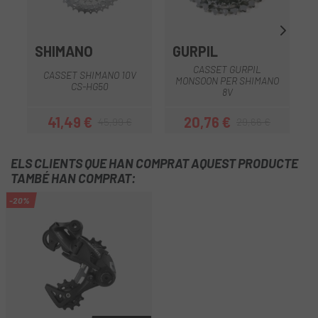
SHIMANO
GURPIL
CASSET GURPIL
CASSET SHIMANO 10V
MONSOON PER SHIMANO
CS-HG50
8V
41,49 €
20,76 €
45,99 €
29,66 €
Preu
Preu regular
Preu
Preu regular
ELS CLIENTS QUE HAN COMPRAT AQUEST PRODUCTE
TAMBÉ HAN COMPRAT:
-20%