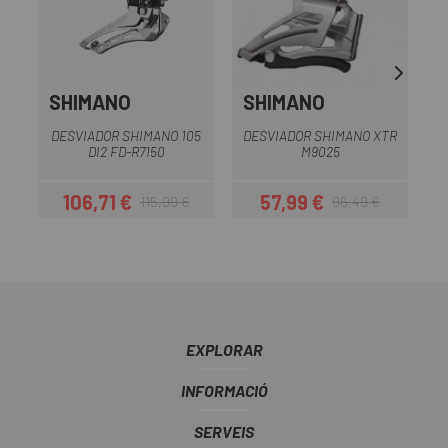
SHIMANO
SHIMANO
DESVIADOR SHIMANO 105
DESVIADOR SHIMANO XTR
DI2 FD-R7150
M9025
106,71 €
57,99 €
115,99 €
96,49 €
Preu
Preu regular
Preu
Preu regular
EXPLORAR
INFORMACIÓ
SERVEIS