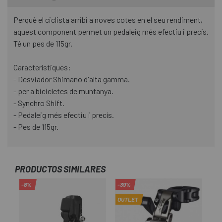
Perquè el ciclista arribi a noves cotes en el seu rendiment,
aquest component permet un pedaleig més efectiu i precís.
Té un pes de 115gr.
Característiques:
- Desviador Shimano d'alta gamma.
- per a bicicletes de muntanya.
- Synchro Shift.
- Pedaleig més efectiu i precís.
- Pes de 115gr.
PRODUCTOS SIMILARES
-8%
-39%
-3
OUTLET
OU