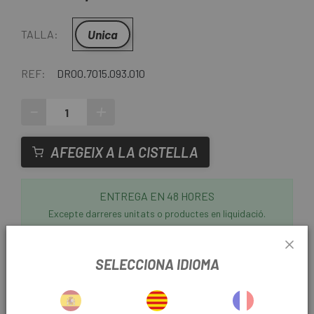
Unica
TALLA:
REF:
DR00.7015.093.010
-
+
AFEGEIX A LA CISTELLA
ENTREGA EN 48 HORES
Excepte darreres unitats o productes en liquidació.
Consulteu els temps de lliurament estimats en triar el
mètode d'enviament.
SELECCIONA IDIOMA
Darreres unitats en estoc