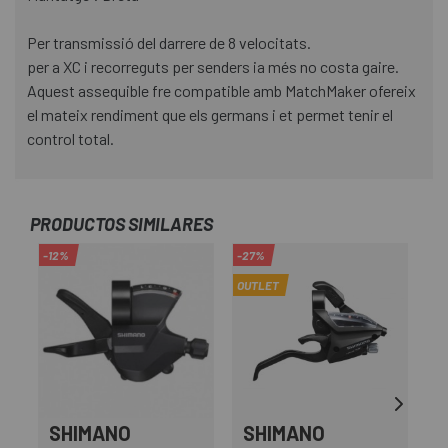
Per transmissió del darrere de 8 velocitats.
per a XC i recorreguts per senders ia més no costa gaire.
Aquest assequible fre compatible amb MatchMaker ofereix
el mateix rendiment que els germans i et permet tenir el
control total.
PRODUCTOS SIMILARES
-12%
-27%
-2
OUTLET
OU
SHIMANO
SHIMANO