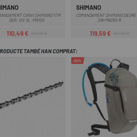
HIMANO
SHIMANO
Gris-Negra
MANDAMENT CANVI SHIMANO XTR
COMANDAMENT SHIMANO DEORE 
DER. 12V SL -M9100
SW-M6250-R
110,49 €
119,59 €
126,99 €
129,99 €
Preu
Preu regular
Preu
Preu regular
PRODUCTE TAMBÉ HAN COMPRAT:
-20%