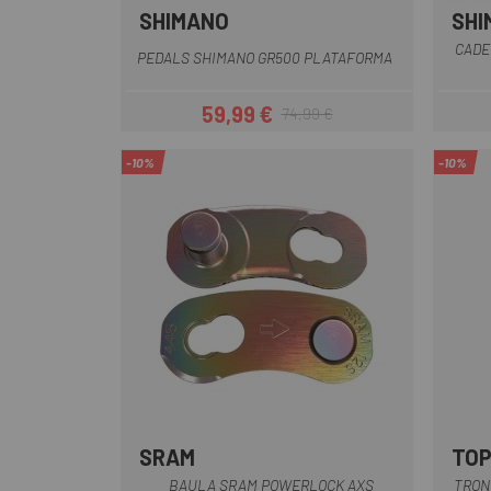
SHIMANO
SHI
CADE
PEDALS SHIMANO GR500 PLATAFORMA
59,99 €
74,99 €
Preu
Preu regular
-10%
-10%
SRAM
TO
Plata
Arcoiris
BAULA SRAM POWERLOCK AXS
TRON