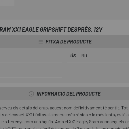
Compte a més amb tapa de fibra
AM XX1 EAGLE GRIPSHIFT DESPRÉS. 12V
FITXA DE PRODUCTE
ÚS
Btt
INFORMACIÓ DEL PRODUCTE
serveu els detalls del grup, aquest nom definitivament té sentit. Tot
ts del casset XX1 i faltava la marxa més ràpida o la més lenta, està 
ots els terrenys com una àguila. Amb el XX1 Eagle, Sram aconsegueix 
ó del 500%, que està al nivell dels grups de 2 velocitats, en combinaci