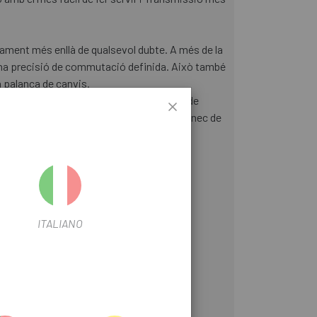
icament més enllà de qualsevol dubte. A més de la
x una precisió de commutació definida. Això també
a palanca de canvis.
nca de canvis i també vénen amb un anell de
ister es pot equipar amb qualsevol altre mànec de
ITALIANO