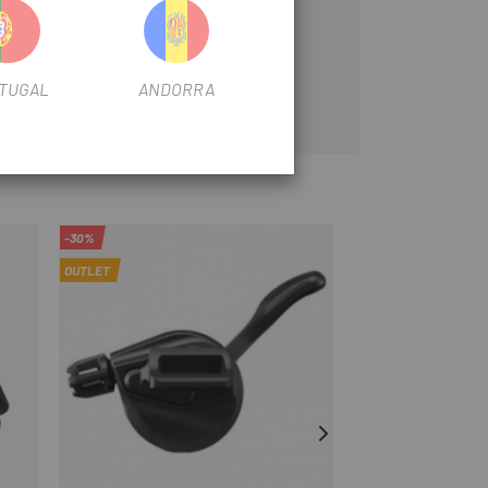
TUGAL
ANDORRA
-30%
-12%
OUTLET