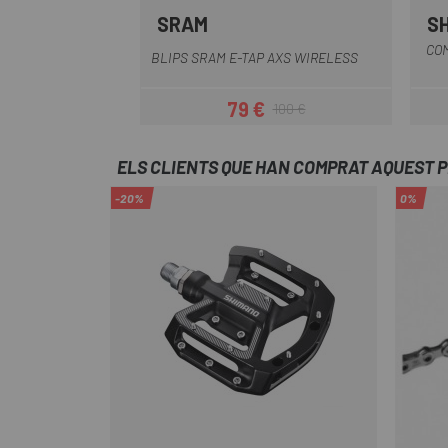
SRAM
S
Negre
CO
BLIPS SRAM E-TAP AXS WIRELESS
79 €
100 €
Preu
Preu regular
ELS CLIENTS QUE HAN COMPRAT AQUEST 
-20%
0%