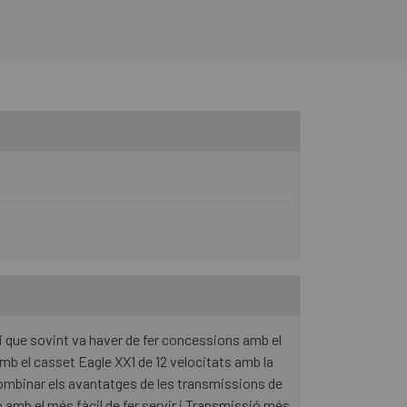
 de carboni.
 i que sovint va haver de fer concessions amb el
amb el casset Eagle XX1 de 12 velocitats amb la
combinar els avantatges de les transmissions de
ó amb el més fàcil de fer servir i Transmissió més