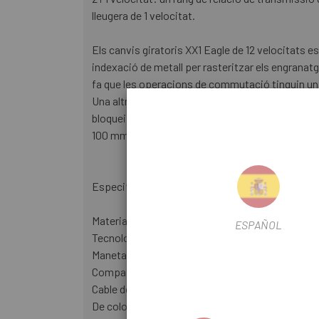
lleugera de 1 velocitat.
Els canvis giratoris XX1 Eagle de 12 velocitats e
indexació de metall per rasteritzar els engranat
fa que les operacions de commutació tinguin una 
Una altra característica pràctica són les manete
bloqueig a l'exterior. Per tant, els mànecs són s
100 mm de llarg.
Especificacions tècniques:
Material: alumini, carboni
ESPAÑOL
Tecnologia: Actuació X
Maneta: Mandíbules Lock-On
Compatibilitat: 12 velocitats
Cable de canvi: recobert de PTFE
De color negre