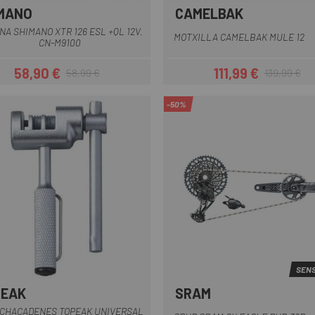
MANO
CAMELBAK
Azul
Negre
Vermell
Gris Cl
NA SHIMANO XTR 126 ESL +QL 12V.
MOTXILLA CAMELBAK MULE 12
CN-M9100
58,90 €
111,99 €
58,99 €
139,99 €
Preu
Preu regular
Preu
Preu regular
-50%
SENS
PEAK
SRAM
CHACADENES TOPEAK UNIVERSAL