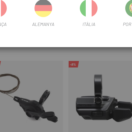
202 g (mànec giratori incl. Ambdós mànecs)
NÇA
ALEMANYA
ITÀLIA
POR
manillar lock-on esquerre i dret
-8%