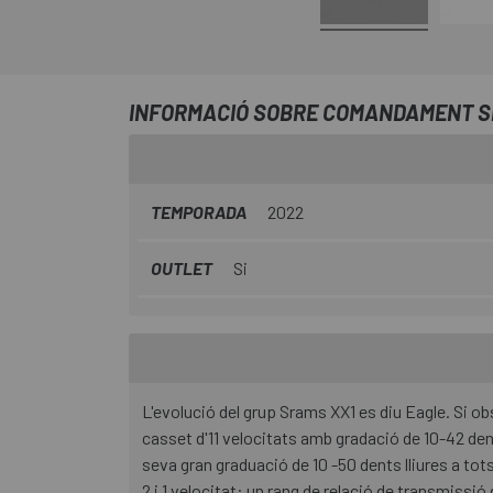
INFORMACIÓ SOBRE COMANDAMENT SR
TEMPORADA
2022
OUTLET
Si
L'evolució del grup Srams XX1 es diu Eagle. Si ob
casset d'11 velocitats amb gradació de 10-42 den
seva gran graduació de 10 -50 dents lliures a t
2 i 1 velocitat: un rang de relació de transmissi