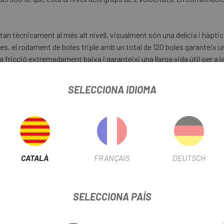
stan tècnicament al més alt nivell, visualment són una delícia i hàpt
ges, el rodament de boles triple amb un total de 120 boles garantei
fricció extremadament baixa i garanteixi una llarga vida útil per a l
s de bloqueig integrades, que simplement es poden fer clic a la pala
òlids com una roca als manillars. Si voleu estalviar uns grams, el Tw
SELECCIONA IDIOMA
CATALÀ
FRANÇAIS
DEUTSCH
SELECCIONA PAÍS