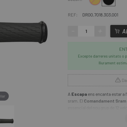
REF:
DR00.7018.303.001
-
+
A
ENT
Excepte darreres unitats o p
lliurament estim
Dar
A
Escapa
ens encanta estar a l
liar
sram. El
Comandament Sram XX
essencial del nou grup de 12 ve
de 30 anys, arriba a la seva da
Jaws i Speed Metal que ofereix u