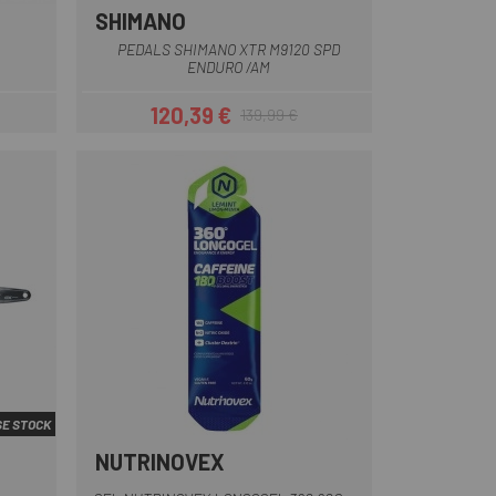
SHIMANO
ar
PEDALS SHIMANO XTR M9120 SPD
ENDURO /AM
120,39 €
139,99 €
Preu
Preu regular
E STOCK
NUTRINOVEX