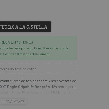
FEGEIX A LA CISTELLA
REGA EN 48 HORES
roductes en liquidació. Consulteu els temps de
ats en triar el mètode d'enviament.
reres unitats en estoc
'avantguarda de tot, descobreix les novetats de
1 Eagle Gripshift Després. 12v
són la part
locitats Eagle. El canvi creat per SRAM fa més
rrera evolució amb un nou mecanisme intern
LLEGIR-NE MÉS
na major durabilitat i precisió en el canvi.