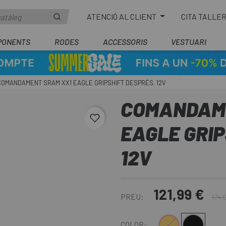
ATENCIÓ AL CLIENT
CITA TALLE
PONENTS
RODES
ACCESSORIS
VESTUARI
COMANDAMENT SRAM XX1 EAGLE GRIPSHIFT DESPRÉS. 12V
COMANDAME
favorite_border
EAGLE GRIP
12V
121,99 €
PREU:
174,
Daurat
Negre
COLOR: