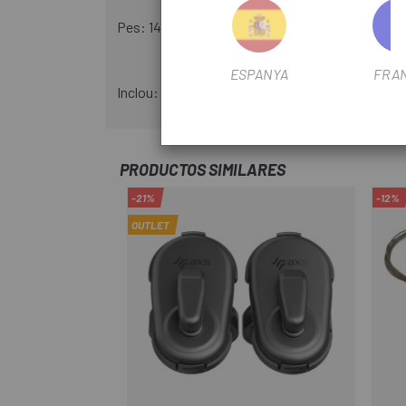
Pes: 140 g (mànec giratori incl. cable), aprox. 
ESPANYA
FRA
Inclou: 1x puny giratori dret que inclou punys de 
PRODUCTOS SIMILARES
-21%
-12%
OUTLET