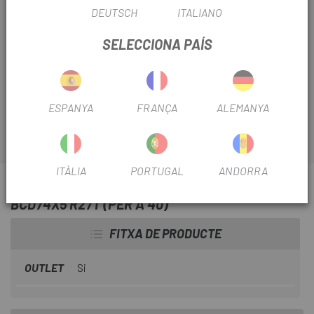
DEUTSCH
ITALIANO
Darreres unitats en estoc
SELECCIONA PAÍS
Tots els components i recanvis que necessitis per al bon
funcionament de la teva bicicleta els tens a
Escapa ,
com
el
Plat Rotor Interior BCD74x5 r27t (per 40)
ESPANYA
FRANÇA
ALEMANYA
ITÀLIA
PORTUGAL
ANDORRA
INFORMACIÓ SOBRE PLAT ROTOR INTERIOR
BCD74X5 R27T (PER A 40)
FITXA DE PRODUCTE
OUTLET
Si