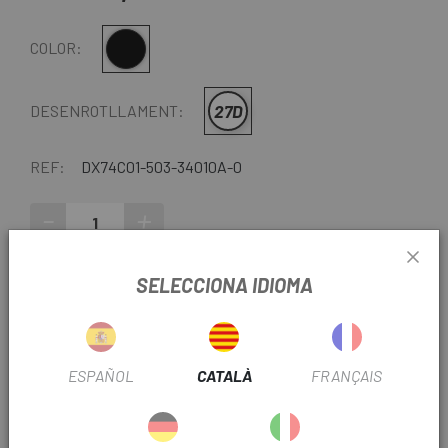
Negre
COLOR:
27D
DESENROTLLAMENT:
REF:
DX74C01-503-34010A-0
-
+
AFEGEIX A LA CISTELLA
SELECCIONA IDIOMA
ENTREGA EN 48 HORES
Excepte darreres unitats o productes en liquidació.
ESPAÑOL
CATALÀ
FRANÇAIS
Consulteu els temps de lliurament estimats en triar el
mètode d'enviament.